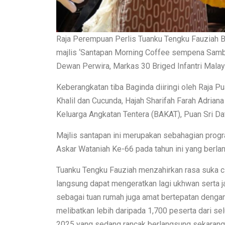
Raja Perempuan Perlis Tuanku Tengku Fauziah B
majlis ‘Santapan Morning Coffee sempena Sambu
Dewan Perwira, Markas 30 Briged Infantri Malays
Keberangkatan tiba Baginda diiringi oleh Raja P
Khalil dan Cucunda, Hajah Sharifah Farah Adria
Keluarga Angkatan Tentera (BAKAT), Puan Sri Da
Majlis santapan ini merupakan sebahagian prog
Askar Wataniah Ke-66 pada tahun ini yang berlan
Tuanku Tengku Fauziah menzahirkan rasa suka cit
langsung dapat mengeratkan lagi ukhwan serta ja
sebagai tuan rumah juga amat bertepatan denga
melibatkan lebih daripada 1,700 peserta dari 
2025 yang sedang rancak berlangsung sekarang