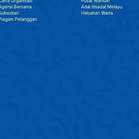
Carta Organisasi
Pusat Warisan
Agensi Bersama
Adat Istiadat Melayu
Subsidiari
Hebahan Warta
Piagam Pelanggan