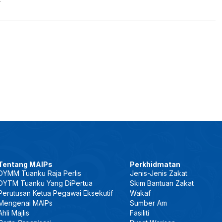
Tentang MAIPs
Perkhidmatan
DYMM Tuanku Raja Perlis
Jenis-Jenis Zakat
DYTM Tuanku Yang DiPertua
Skim Bantuan Zakat
Perutusan Ketua Pegawai Eksekutif
Wakaf
Mengenai MAIPs
Sumber Am
Ahli Majlis
Fasiliti