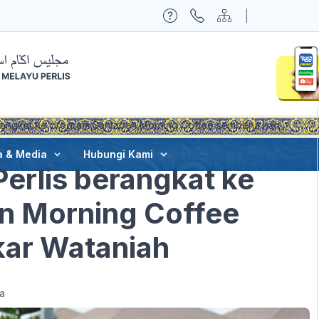
rangkat ke program Santapan Morning Coffee sempena hari
a & Media
Hubungi Kami
erlis berangkat ke
n Morning Coffee
kar Wataniah
a