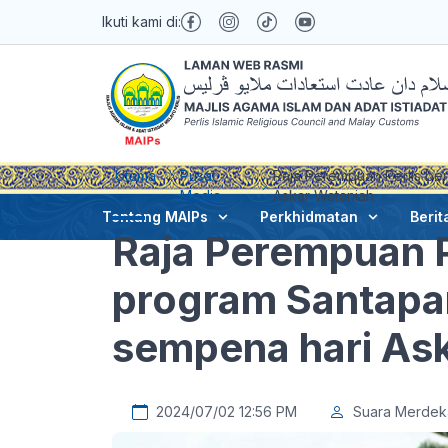
Ikuti kami di:
Utama
Pusat
Raja Perempuan Perlis be
Media
Askar Wataniah
Tentang MAIPs
Perkhidmatan
Berit
Raja Perempuan P
program Santapa
sempena hari As
2024/07/02 12:56 PM
Suara Merdek