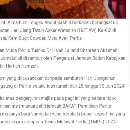
inti Almarhum Tengku Abdul Rashid berkenan berangkat ke
tan Hari Ulang Tahun Askar Wataniah (HUT AW) Ke-66’ di
ia, Kem Bukit Cowder, Mata Ayer, Perlis.
uan Muda Perlis Tuanku Dr Hajah Lailatul Shahreen Akashah
na Jamalullail disambut oleh Pengerusi Jemaah Badan Kebajikan
tin Hartiah Hamzah.
ram yang dilaksanakan daripada sambutan Hari Ulangtahun
gsung di Perlis selaku tuan rumah dari 28 hingga 30 Jun 2024.
a atas penganjuran majlis pada pagi ini yang secara tidak
linan mesra antara ahli jemaah BAKAT. Pemilihan Perlis
n masanya bagi sambutan yang berskala besar seperti ini yang
seluruh negara sempena Tahun Melawat Perlis (TMPs) 2024-
.