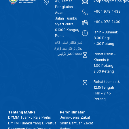
A2, Taman
korporat@maips.go
Pengkalan
+604 979 4439
Asam,
Jalan Tuanku
+604 978 2400
Syed Putra,
01000 Kangar,
Isnin - Jumaat:
Perlis
8.30 Pagi -
4:30 Petang
Rehat (Isnin -
Khamis ):
1.00 Petang -
2.00 Petang
Rehat (Jumaat):
12.15Tengah
Hari - 2.45
Petang
Tentang MAIPs
Perkhidmatan
DYMM Tuanku Raja Perlis
Jenis-Jenis Zakat
DYTM Tuanku Yang DiPertua
Skim Bantuan Zakat
Perutusan Ketua Pegawai
Wakaf