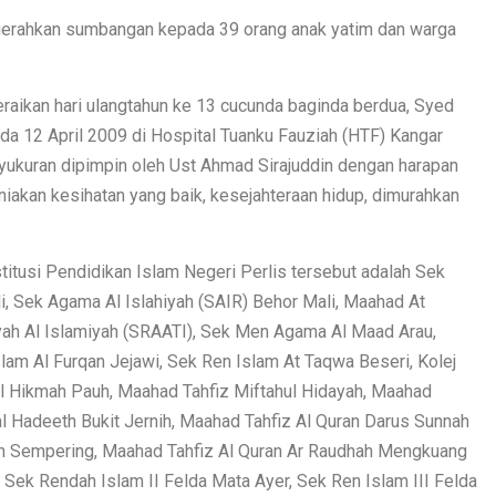
erahkan sumbangan kepada 39 orang anak yatim dan warga
raikan hari ulangtahun ke 13 cucunda baginda berdua, Syed
ada 12 April 2009 di Hospital Tuanku Fauziah (HTF) Kangar
ukuran dipimpin oleh Ust Ahmad Sirajuddin dengan harapan
niakan kesihatan yang baik, kesejahteraan hidup, dimurahkan
titusi Pendidikan Islam Negeri Perlis tersebut adalah Sek
, Sek Agama Al Islahiyah (SAIR) Behor Mali, Maahad At
iyah Al Islamiyah (SRAATI), Sek Men Agama Al Maad Arau,
lam Al Furqan Jejawi, Sek Ren Islam At Taqwa Beseri, Kolej
 Al Hikmah Pauh, Maahad Tahfiz Miftahul Hidayah, Maahad
l Hadeeth Bukit Jernih, Maahad Tahfiz Al Quran Darus Sunnah
ah Sempering, Maahad Tahfiz Al Quran Ar Raudhah Mengkuang
 Sek Rendah Islam II Felda Mata Ayer, Sek Ren Islam III Felda