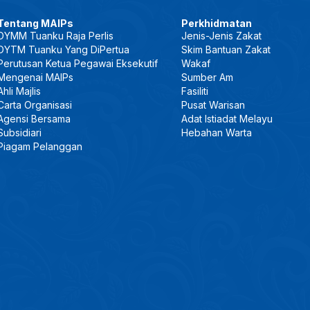
Tentang MAIPs
Perkhidmatan
DYMM Tuanku Raja Perlis
Jenis-Jenis Zakat
DYTM Tuanku Yang DiPertua
Skim Bantuan Zakat
Perutusan Ketua Pegawai Eksekutif
Wakaf
Mengenai MAIPs
Sumber Am
Ahli Majlis
Fasiliti
Carta Organisasi
Pusat Warisan
Agensi Bersama
Adat Istiadat Melayu
Subsidiari
Hebahan Warta
Piagam Pelanggan