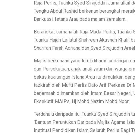
Raja Perlis, Tuanku Syed Sirajuddin Jamalullail
Tengku Abdul Rashid berkenan berangkat meraik
Bankuasi, Istana Arau pada malam semalam.
Berangkat sama ialah Raja Muda Perlis, Tuanku S
Tuanku Hajah Lailatul Shahreen Akashah Khalil 
Sharifah Farah Adriana dan Syed Sirajuddin Aree
Majlis berkenaan yang turut dihadiri undangan d
dan Persekutuan, anak-anak yatim dan warga em
bekas kakitangan Istana Arau itu dimulakan den
tazkirah oleh Mufti Perlis Dato Arif Perkasa Dr 
berjemaah diimamkan oleh Imam Besar Negeri, U
Eksekutif MAIPs, Hj Mohd Nazim Mohd Noor.
Terdahulu daripada itu, Tuanku Syed Sirajuddin
‘Bantuan Peruntukan Daripada Majlis Agama Isl
Institusi Pendidikan Islam Seluruh Perlis Bagi 