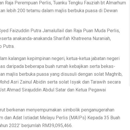
 dan Raja Perempuan Perlis, Tuanku Tengku Fauziah bt Almarhum
an lebih 200 tetamu dalam majlis berbuka puasa di Dewan
yed Faizuddin Putra Jamalullail dan Raja Puan Muda Perlis,
beserta anakanda-anakanda Sharifah Khatreena Nuraniah,
b Putra.
alam kalangan kepimpinan negeri, ketua-ketua jabatan negeri
as daripada beberapa buah rumah kebajikan serta bekas-
gan majlis berbuka puasa yang disusuli dengan solat Maghrib,
Mohd Asri Zainul Abidin serta solat Isyak dan Tarawih secara
st Ahmad Sirajuddin Abdul Satar dan Ketua Pegawai
 turut berkenan menyempurnakan simbolik penganugerahan
am dan Adat Istiadat Melayu Perlis (MAIPs) Kepada 35 Buah
Tahun 2022’ berjumlah RM39,095,466.