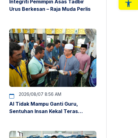
Integriti Pemimpin Asas Tadbir
Op
Urus Berkesan – Raja Muda Perlis
2026/08/07 8:56 AM
AI Tidak Mampu Ganti Guru,
Sentuhan Insan Kekal Teras
Pendidikan – Raja Muda Perlis