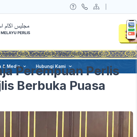
erempuan Perlis Berangkat Ke Majlis Berbuka Puasa
aja Perempuan Perlis
a & Media
Hubungi Kami
lis Berbuka Puasa