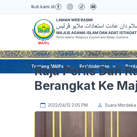
Ikuti kami di:
Utama
Pusat Media
Raja Perlis Dan Raja P
Raja Perlis Dan R
Tentang MAIPs
Perkhidmatan
Berit
Berangkat Ke Maj
2022/04/13 2:05 PM
Suara Merdeka