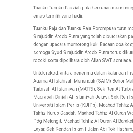
Tuanku Tengku Fauziah pula berkenan menganug
emas terpilih yang hadir.
Tuanku Raja dan Tuanku Raja Perempuan turut me
Sirajuddin Areeb Putra yang telah diputerakan p
dengan upacara memotong kek. Bacaan doa kesy
semoga Syed Sirajuddin Areeb Putra terus dikur
rezeki serta dipelihara oleh Allah SWT sentiasa.
Untuk rekod, antara penerima dalam kalangan Ins
Agama Al Islahiyah Menengah (SAIM) Behor Mali
Tarbiyah Al Islamiyah (MATRI), Sek Ren At Tarb
Madrasah Diniah Al Islamiyah Jejawi, Sek Ren Is
Universiti Islam Perlis (KUIPs), Maahad Tahfiz
Tahfiz Nurus Saadah, Maahad Tahfiz Al Quran Wa
Pdg Melangit, Maahad Tahfiz Al Quran Al Barak
Layar, Sek Rendah Islam I Jalan Abi Tok Hashim,