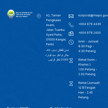
A2, Taman
korporat@maips.go
Pengkalan
+604 979 4439
Asam,
Jalan Tuanku
+604 978 2400
Syed Putra,
01000 Kangar,
Isnin - Jumaat:
Perlis
8.30 Pagi -
4:30 Petang
Rehat (Isnin -
Khamis ):
1.00 Petang -
2.00 Petang
Rehat (Jumaat):
12.15Tengah
Hari - 2.45
Petang