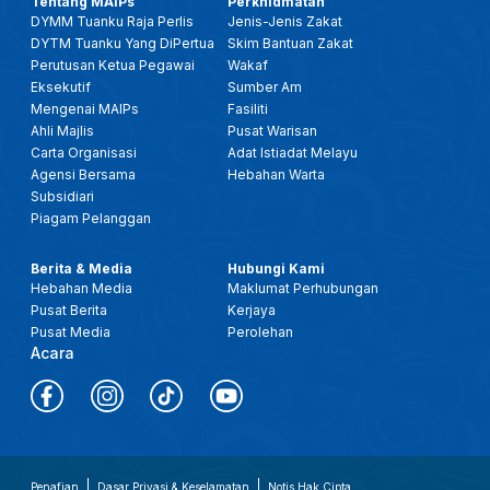
Tentang MAIPs
Perkhidmatan
DYMM Tuanku Raja Perlis
Jenis-Jenis Zakat
DYTM Tuanku Yang DiPertua
Skim Bantuan Zakat
Perutusan Ketua Pegawai
Wakaf
Eksekutif
Sumber Am
Mengenai MAIPs
Fasiliti
Ahli Majlis
Pusat Warisan
Carta Organisasi
Adat Istiadat Melayu
Agensi Bersama
Hebahan Warta
Subsidiari
Piagam Pelanggan
Berita & Media
Hubungi Kami
Hebahan Media
Maklumat Perhubungan
Pusat Berita
Kerjaya
Pusat Media
Perolehan
Acara
Penafian
Dasar Privasi & Keselamatan
Notis Hak Cipta