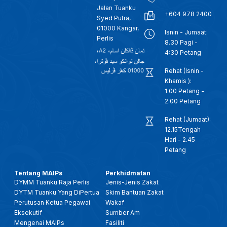
Jalan Tuanku
+604 978 2400
Syed Putra,
01000 Kangar,
Isnin - Jumaat:
Perlis
8.30 Pagi -
4:30 Petang
Rehat (Isnin -
Khamis ):
1.00 Petang -
2.00 Petang
Rehat (Jumaat):
12.15Tengah
Hari - 2.45
Petang
Tentang MAIPs
Perkhidmatan
DYMM Tuanku Raja Perlis
Jenis-Jenis Zakat
DYTM Tuanku Yang DiPertua
Skim Bantuan Zakat
Perutusan Ketua Pegawai
Wakaf
Eksekutif
Sumber Am
Mengenai MAIPs
Fasiliti