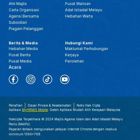
Ahli Majlis
Pusat Warisan
Carta Organisasi
Adat Istiadat Melayu
Agensi Bersama
Hebahan Warta
Subsidiari
Piagam Pelanggan
Berita & Media
Hubungi Kami
Hebahan Media
Maklumat Perhubungan
Pusat Berita
Kerjaya
Pusat Media
Perolehan
Acara
Penafian
Dasar Privasi & Keselamatan
Notis Hak Cipta
Aplikasi
MyHRMIS Mobile
: Galeri Aplikasi Mudah Alih Kerajaan Malaysia
Hakcipta Terpelihara © 2024 Majlis Agama Islam dan Adat Istiadat Melayu
Perlis (MAIPs).
Paparan terbaik mengunakan pelayar internet Chrome dengan resolusi
minimum 1366x768.