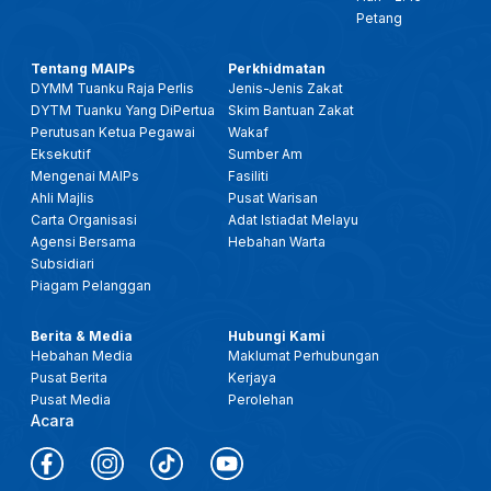
Petang
Tentang MAIPs
Perkhidmatan
DYMM Tuanku Raja Perlis
Jenis-Jenis Zakat
DYTM Tuanku Yang DiPertua
Skim Bantuan Zakat
Perutusan Ketua Pegawai
Wakaf
Eksekutif
Sumber Am
Mengenai MAIPs
Fasiliti
Ahli Majlis
Pusat Warisan
Carta Organisasi
Adat Istiadat Melayu
Agensi Bersama
Hebahan Warta
Subsidiari
Piagam Pelanggan
Berita & Media
Hubungi Kami
Hebahan Media
Maklumat Perhubungan
Pusat Berita
Kerjaya
Pusat Media
Perolehan
Acara