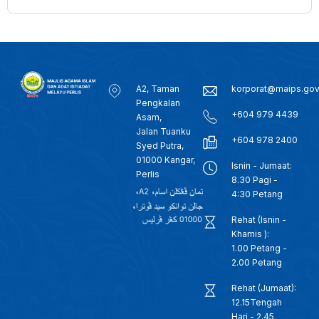
A2, Taman
korporat@maips.go
Pengkalan
+604 979 4439
Asam,
Jalan Tuanku
+604 978 2400
Syed Putra,
01000 Kangar,
Isnin - Jumaat:
Perlis
8.30 Pagi -
4:30 Petang
Rehat (Isnin -
Khamis ):
1.00 Petang -
2.00 Petang
Rehat (Jumaat):
12.15Tengah
Hari - 2.45