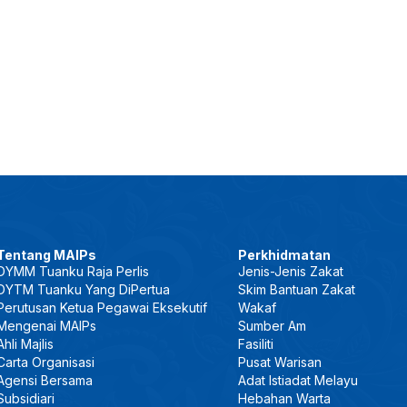
Tentang MAIPs
Perkhidmatan
DYMM Tuanku Raja Perlis
Jenis-Jenis Zakat
DYTM Tuanku Yang DiPertua
Skim Bantuan Zakat
Perutusan Ketua Pegawai Eksekutif
Wakaf
Mengenai MAIPs
Sumber Am
Ahli Majlis
Fasiliti
Carta Organisasi
Pusat Warisan
Agensi Bersama
Adat Istiadat Melayu
Subsidiari
Hebahan Warta