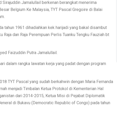
d Sirajuddin Jamalullail berkenan berangkat menerima
sar Belgium Ke Malaysia, TYT Pascal Gregoire di Balai
am.
da tahun 1961 dihadiahkan kek harijadi yang bakal disambut
nku Raja dan Raja Perempuan Perlis Tuanku Tengku Fauziah bt
ed Faizuddin Putra Jamalullail.
hari dalam rangka lawatan kerja yang padat dengan program
018 TYT Pascal yang sudah berkahwin dengan Maria Fernanda
rnah menjadi Timbalan Ketua Protokol di Kementerian Hal
anistan dari 2014-2015, Ketua Misi di Pejabat Diplomatik
eneral di Bukavu (Democratic Republic of Congo) pada tahun