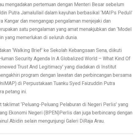
eliau mengadakan pertemuan dengan Menteri Besar sebelum
din Putra Jamalullail dalam kayuhan berbasikal ‘MAIPs Peduli’
tra Kangar dan mengangap pengalaman menjejaki dan
erupakan satu pengalaman yang amat menakjubkan dan ‘Model
ain yang memerlukan di seluruh dunia.
akan ‘Walking Brief’ ke Sekolah Kebangsaan Sena, diikuti
Human Security Agenda In A Globalized World – What Kind Of
newed Trust And Legitimacy’ yang diadakan di Institut
engakhiri program dengan lawatan dan perbincangan bersama
(UniMAP) di Perpustakaan Tuanku Syed Faizuddin Putra
a petang ini.
t taklimat ‘Peluang-Peluang Pelaburan di Negeri Perlis’ yang
ang Ekonomi Negeri (BPEN)Perlis dan juga berbincang dengan
inul Abidin selain mengunjungi Galeri DiRaja Arau.