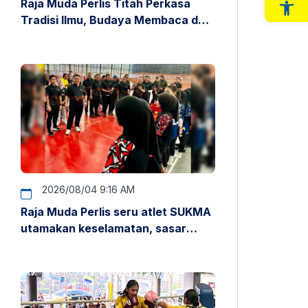
Raja Muda Perlis Titah Perkasa
Op
Tradisi Ilmu, Budaya Membaca dan
Penyelidikan
2026/08/04 9:16 AM
Raja Muda Perlis seru atlet SUKMA
utamakan keselamatan, sasar
pentas antarabangsa