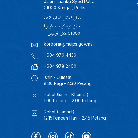
Jalan Tuanku Syed Putra,
01000 Kangar, Perlis
korporat@maips.gov.my
+604 979 4439
+604 978 2400
Isnin - Jumaat:
8.30 Pagi - 4:30 Petang
Rehat (Isnin - Khamis ):
1.00 Petang - 2.00 Petang
Rehat (Jumaat):
12.15Tengah Hari - 2.45 Petang