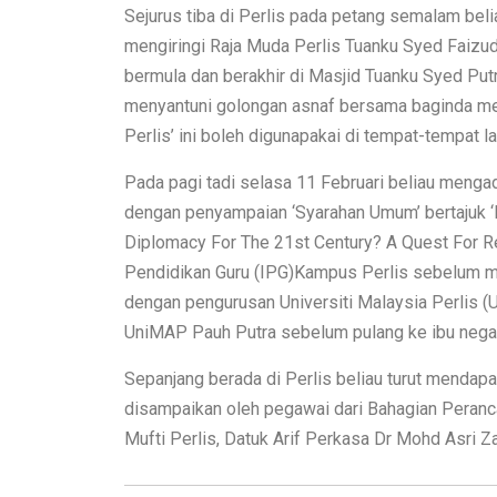
Sejurus tiba di Perlis pada petang semalam b
mengiringi Raja Muda Perlis Tuanku Syed Faizud
bermula dan berakhir di Masjid Tuanku Syed Pu
menyantuni golongan asnaf bersama baginda m
Perlis’ ini boleh digunapakai di tempat-tempat l
Pada pagi tadi selasa 11 Februari beliau mengad
dengan penyampaian ‘Syarahan Umum’ bertajuk ‘
Diplomacy For The 21st Century? A Quest For Re
Pendidikan Guru (IPG)Kampus Perlis sebelum m
dengan pengurusan Universiti Malaysia Perlis 
UniMAP Pauh Putra sebelum pulang ke ibu negar
Sepanjang berada di Perlis beliau turut mendapa
disampaikan oleh pegawai dari Bahagian Peranc
Mufti Perlis, Datuk Arif Perkasa Dr Mohd Asri Za