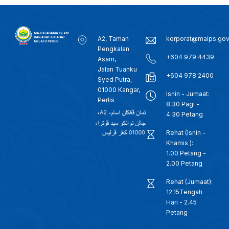
A2, Taman
korporat@maips.go
Pengkalan
+604 979 4439
Asam,
Jalan Tuanku
+604 978 2400
Syed Putra,
01000 Kangar,
Isnin - Jumaat:
Perlis
8.30 Pagi -
4:30 Petang
Rehat (Isnin -
Khamis ):
1.00 Petang -
2.00 Petang
Rehat (Jumaat):
12.15Tengah
Hari - 2.45
Petang