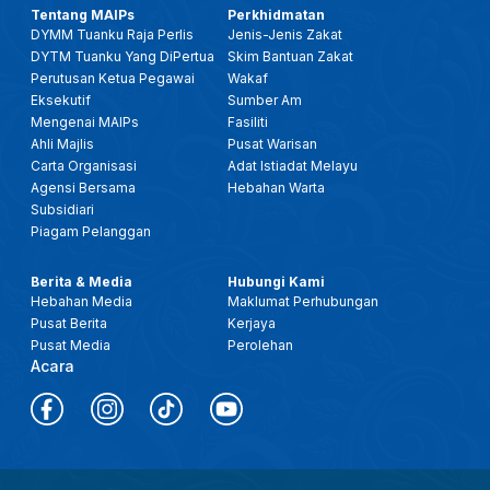
Tentang MAIPs
Perkhidmatan
DYMM Tuanku Raja Perlis
Jenis-Jenis Zakat
DYTM Tuanku Yang DiPertua
Skim Bantuan Zakat
Perutusan Ketua Pegawai
Wakaf
Eksekutif
Sumber Am
Mengenai MAIPs
Fasiliti
Ahli Majlis
Pusat Warisan
Carta Organisasi
Adat Istiadat Melayu
Agensi Bersama
Hebahan Warta
Subsidiari
Piagam Pelanggan
Berita & Media
Hubungi Kami
Hebahan Media
Maklumat Perhubungan
Pusat Berita
Kerjaya
Pusat Media
Perolehan
Acara