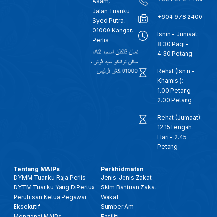
Asam,
Jalan Tuanku
+604 978 2400
Syed Putra,
01000 Kangar,
Isnin - Jumaat:
Perlis
8.30 Pagi -
4:30 Petang
Rehat (Isnin -
Khamis ):
1.00 Petang -
2.00 Petang
Rehat (Jumaat):
12.15Tengah
Hari - 2.45
Petang
Tentang MAIPs
Perkhidmatan
DYMM Tuanku Raja Perlis
Jenis-Jenis Zakat
DYTM Tuanku Yang DiPertua
Skim Bantuan Zakat
Perutusan Ketua Pegawai
Wakaf
Eksekutif
Sumber Am
Mengenai MAIPs
Fasiliti