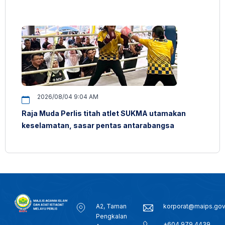
2026/08/04 9:04 AM
Raja Muda Perlis titah atlet SUKMA utamakan
keselamatan, sasar pentas antarabangsa
A2, Taman
korporat@maips.go
Pengkalan
+604 979 4439