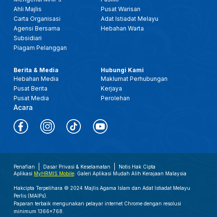
Ahli Majlis
Pusat Warisan
Carta Organisasi
Adat Istiadat Melayu
Agensi Bersama
Hebahan Warta
Subsidiari
Piagam Pelanggan
Berita & Media
Hubungi Kami
Hebahan Media
Maklumat Perhubungan
Pusat Berita
Kerjaya
Pusat Media
Perolehan
Acara
Penafian
Dasar Privasi & Keselamatan
Notis Hak Cipta
Aplikasi
MyHRMIS Mobile
: Galeri Aplikasi Mudah Alih Kerajaan Malaysia
Hakcipta Terpelihara © 2024 Majlis Agama Islam dan Adat Istiadat Melayu
Perlis (MAIPs).
Paparan terbaik mengunakan pelayar internet Chrome dengan resolusi
minimum 1366x768.