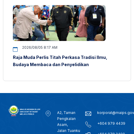
2026/08/05 8:17 AM
Raja Muda Perlis Titah Perkasa Tradisi Ilmu,
Budaya Membaca dan Penyelidikan
A2, Taman
korporat@maips.go
Pengkalan
+604 979 4439
Asam,
Jalan Tuanku