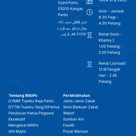
+604 978 2400
Syed Putra,
01000 Kangar,
Isnin - Jumaat:
Perlis
8.30 Pagi -
4:30 Petang
Rehat (Isnin -
Khamis ):
1.00 Petang -
2.00 Petang
Rehat (Jumaat):
12.15Tengah
Hari - 2.45
Petang
Tentang MAIPs
Perkhidmatan
DYMM Tuanku Raja Perlis
Jenis-Jenis Zakat
DYTM Tuanku Yang DiPertua
Skim Bantuan Zakat
Perutusan Ketua Pegawai
Wakaf
Eksekutif
Sumber Am
Mengenai MAIPs
Fasiliti
Ahli Majlis
Pusat Warisan