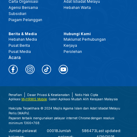
Carta Organisasi
Adat Istiadat Melayu
Agensi Bersama
Hebahan Warta
Subsidiari
Piagam Pelanggan
Berita & Media
Hubungi Kami
Hebahan Media
Maklumat Perhubungan
Pusat Berita
Kerjaya
Pusat Media
Perolehan
Acara
Penafian
Dasar Privasi & Keselamatan
Notis Hak Cipta
Aplikasi
MyHRMIS Mobile
: Galeri Aplikasi Mudah Alih Kerajaan Malaysia
Hakcipta Terpelihara © 2024 Majlis Agama Islam dan Adat Istiadat Melayu
Perlis (MAIPs).
Paparan terbaik mengunakan pelayar internet Chrome dengan resolusi
minimum 1366x768.
Jumlah pelawat
00018
Jumlah
586473
Last updated:
halaman:
pelawat:
4/29/2025