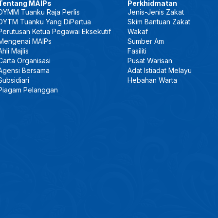
Tentang MAIPs
Perkhidmatan
DYMM Tuanku Raja Perlis
Jenis-Jenis Zakat
DYTM Tuanku Yang DiPertua
Skim Bantuan Zakat
Perutusan Ketua Pegawai Eksekutif
Wakaf
Mengenai MAIPs
Sumber Am
Ahli Majlis
Fasiliti
Carta Organisasi
Pusat Warisan
Agensi Bersama
Adat Istiadat Melayu
Subsidiari
Hebahan Warta
Piagam Pelanggan