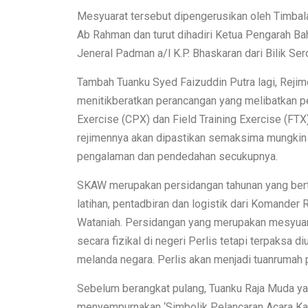
Mesyuarat tersebut dipengerusikan oleh Timbal
Ab Rahman dan turut dihadiri Ketua Pengarah B
Jeneral Padman a/l K.P. Bhaskaran dari Bilik Se
Tambah Tuanku Syed Faizuddin Putra lagi, Reji
menitikberatkan perancangan yang melibatkan 
Exercise (CPX) dan Field Training Exercise (FTX)
rejimennya akan dipastikan semaksima mungkin
pengalaman dan pendedahan secukupnya.
SKAW merupakan persidangan tahunan yang ber
latihan, pentadbiran dan logistik dari Komander
Wataniah. Persidangan yang merupakan mesyuarat
secara fizikal di negeri Perlis tetapi terpaksa
melanda negara. Perlis akan menjadi tuanrumah 
Sebelum berangkat pulang, Tuanku Raja Muda y
menyempurnakan ‘Simbolik Pelancaran Acara Ka