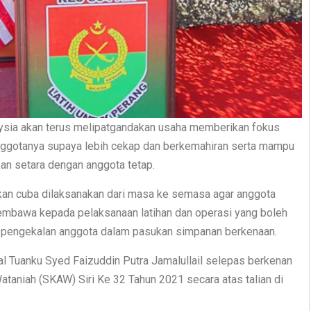
ysia akan terus melipatgandakan usaha memberikan fokus
nggotanya supaya lebih cekap dan berkemahiran serta mampu
n setara dengan anggota tetap.
akan cuba dilaksanakan dari masa ke semasa agar anggota
bawa kepada pelaksanaan latihan dan operasi yang boleh
 pengekalan anggota dalam pasukan simpanan berkenaan.
al Tuanku Syed Faizuddin Putra Jamalullail selepas berkenan
aniah (SKAW) Siri Ke 32 Tahun 2021 secara atas talian di