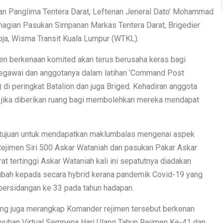
an Panglima Tentera Darat, Leftenan Jeneral Dato’ Mohammad
ahagian Pasukan Simpanan Markas Tentera Darat, Brigedier
roja, Wisma Transit Kuala Lumpur (WTKL).
men berkenaan komited akan terus berusaha keras bagi
pegawai dan anggotanya dalam latihan ‘Command Post
 di peringkat Batalion dan juga Briged. Kehadiran anggota
 jika diberikan ruang bagi membolehkan mereka mendapat
tujuan untuk mendapatkan maklumbalas mengenai aspek
 Rejimen Siri 500 Askar Wataniah dan pasukan Pakar Askar
 tertinggi Askar Wataniah kali ini sepatutnya diadakan
 diubah kepada secara hybrid kerana pandemik Covid-19 yang
persidangan ke 33 pada tahun hadapan.
ang juga merangkap Komander rejimen tersebut berkenan
yuhan Virtual Sempena Hari Ulang Tahun Rejimen Ke-41 dan