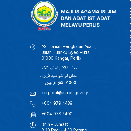
A2, Taman Pengkalan Asam,
Jalan Tuanku Syed Putra,
01000 Kangar, Perlis
korporat@maips.gov.my
+604 979 4439
+604 978 2400
Isnin - Jumaat:
8.30 Pagi - 4:30 Petang