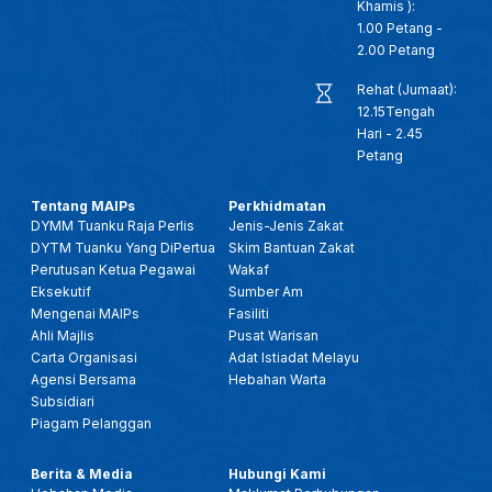
Khamis ):
1.00 Petang -
2.00 Petang
Rehat (Jumaat):
12.15Tengah
Hari - 2.45
Petang
Tentang MAIPs
Perkhidmatan
DYMM Tuanku Raja Perlis
Jenis-Jenis Zakat
DYTM Tuanku Yang DiPertua
Skim Bantuan Zakat
Perutusan Ketua Pegawai
Wakaf
Eksekutif
Sumber Am
Mengenai MAIPs
Fasiliti
Ahli Majlis
Pusat Warisan
Carta Organisasi
Adat Istiadat Melayu
Agensi Bersama
Hebahan Warta
Subsidiari
Piagam Pelanggan
Berita & Media
Hubungi Kami