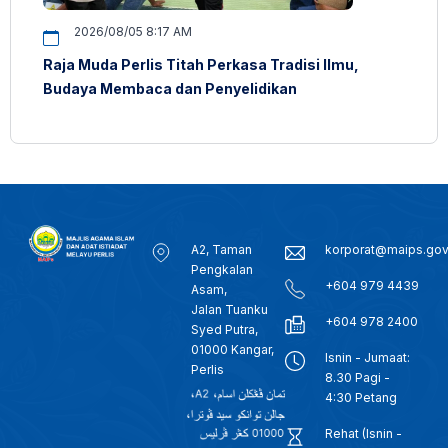
2026/08/05 8:17 AM
Raja Muda Perlis Titah Perkasa Tradisi Ilmu,
Budaya Membaca dan Penyelidikan
A2, Taman
korporat@maips.go
Pengkalan
+604 979 4439
Asam,
Jalan Tuanku
+604 978 2400
Syed Putra,
01000 Kangar,
Isnin - Jumaat:
Perlis
8.30 Pagi -
4:30 Petang
Rehat (Isnin -