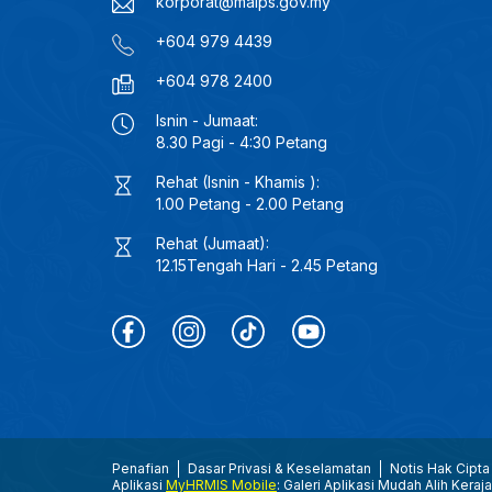
korporat@maips.gov.my
+604 979 4439
+604 978 2400
Isnin - Jumaat:
8.30 Pagi - 4:30 Petang
Rehat (Isnin - Khamis ):
1.00 Petang - 2.00 Petang
Rehat (Jumaat):
12.15Tengah Hari - 2.45 Petang
Penafian
Dasar Privasi & Keselamatan
Notis Hak Cipta
Aplikasi
MyHRMIS Mobile
: Galeri Aplikasi Mudah Alih Keraj