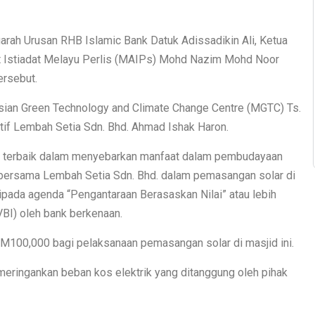
rah Urusan RHB Islamic Bank Datuk Adissadikin Ali, Ketua
t Istiadat Melayu Perlis (MAIPs) Mohd Nazim Mohd Noor
ersebut.
ysian Green Technology and Climate Change Centre (MGTC) Ts.
if Lembah Setia Sdn. Bhd. Ahmad Ishak Haron.
m terbaik dalam menyebarkan manfaat dalam pembudayaan
k bersama Lembah Setia Sdn. Bhd. dalam pemasangan solar di
ipada agenda “Pengantaraan Berasaskan Nilai” atau lebih
VBI) oleh bank berkenaan.
100,000 bagi pelaksanaan pemasangan solar di masjid ini.
u meringankan beban kos elektrik yang ditanggung oleh pihak