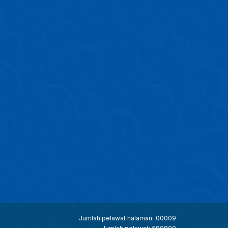
Jumlah pelawat halaman:
00009