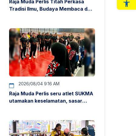
Raja Muda Perlis Titah Perkasa
Op
Tradisi Ilmu, Budaya Membaca dan
Penyelidikan
2026/08/04 9:16 AM
Raja Muda Perlis seru atlet SUKMA
utamakan keselamatan, sasar
pentas antarabangsa