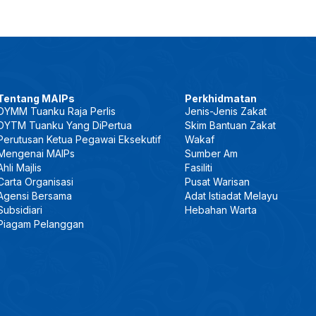
Tentang MAIPs
Perkhidmatan
DYMM Tuanku Raja Perlis
Jenis-Jenis Zakat
DYTM Tuanku Yang DiPertua
Skim Bantuan Zakat
Perutusan Ketua Pegawai Eksekutif
Wakaf
Mengenai MAIPs
Sumber Am
Ahli Majlis
Fasiliti
Carta Organisasi
Pusat Warisan
Agensi Bersama
Adat Istiadat Melayu
Subsidiari
Hebahan Warta
Piagam Pelanggan