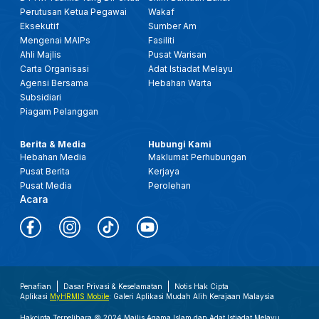
Perutusan Ketua Pegawai
Wakaf
Eksekutif
Sumber Am
Mengenai MAIPs
Fasiliti
Ahli Majlis
Pusat Warisan
Carta Organisasi
Adat Istiadat Melayu
Agensi Bersama
Hebahan Warta
Subsidiari
Piagam Pelanggan
Berita & Media
Hubungi Kami
Hebahan Media
Maklumat Perhubungan
Pusat Berita
Kerjaya
Pusat Media
Perolehan
Acara
Penafian
Dasar Privasi & Keselamatan
Notis Hak Cipta
Aplikasi
MyHRMIS Mobile
: Galeri Aplikasi Mudah Alih Kerajaan Malaysia
Hakcipta Terpelihara © 2024 Majlis Agama Islam dan Adat Istiadat Melayu