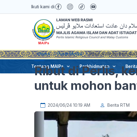
Ikuti kami di:
Utama
Pusat Media
Ribut di Perlis, kemuka
Ribut di Perlis, 
Tentang MAIPs
Perkhidmatan
Berit
untuk mohon ban
2024/06/24 10:19 AM
Berita RTM