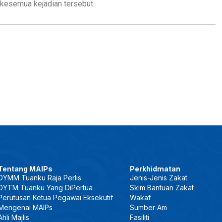
 kesemua kejadian tersebut.
Tentang MAIPs
Perkhidmatan
DYMM Tuanku Raja Perlis
Jenis-Jenis Zakat
DYTM Tuanku Yang DiPertua
Skim Bantuan Zakat
Perutusan Ketua Pegawai Eksekutif
Wakaf
Mengenai MAIPs
Sumber Am
Ahli Majlis
Fasiliti