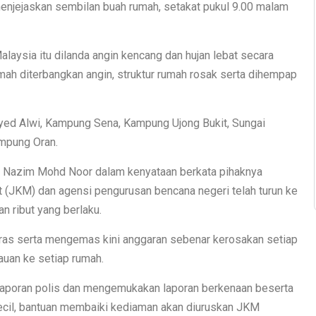
 menjejaskan sembilan buah rumah, setakat pukul 9.00 malam
 Malaysia itu dilanda angin kencang dan hujan lebat secara
ah diterbangkan angin, struktur rumah rosak serta dihempap
yed Alwi, Kampung Sena, Kampung Ujong Bukit, Sungai
mpung Oran.
 Nazim Mohd Noor dalam kenyataan berkata pihaknya
(JKM) dan agensi pengurusan bencana negeri telah turun ke
n ribut yang berlaku.
s serta mengemas kini anggaran sebenar kerosakan setiap
jauan ke setiap rumah.
laporan polis dan mengemukakan laporan berkenaan beserta
ecil, bantuan membaiki kediaman akan diuruskan JKM