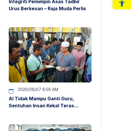
Integriti Pemimpin Asas Tadbir
Op
Urus Berkesan – Raja Muda Perlis
2026/08/07 8:56 AM
AI Tidak Mampu Ganti Guru,
Sentuhan Insan Kekal Teras
Pendidikan – Raja Muda Perlis