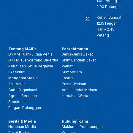
1.00 Petang -
2.00 Petang
Rehat (Jumaat):
12.15Tengah
Hari - 2.45
Petang
Tentang MAIPs
Perkhidmatan
DYMM Tuanku Raja Perlis
Jenis-Jenis Zakat
DYTM Tuanku Yang DiPertua
Skim Bantuan Zakat
Perutusan Ketua Pegawai
Wakaf
Eksekutif
Sumber Am
Mengenai MAIPs
Fasiliti
Ahli Majlis
Pusat Warisan
Carta Organisasi
Adat Istiadat Melayu
Agensi Bersama
Hebahan Warta
Subsidiari
Piagam Pelanggan
Berita & Media
Hubungi Kami
Hebahan Media
Maklumat Perhubungan
Pusat Berita
Kerjaya