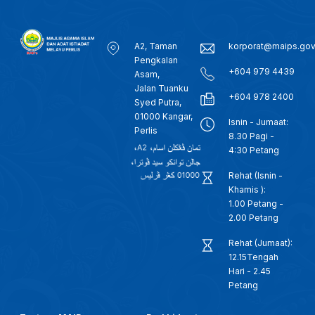
A2, Taman
korporat@maips.go
Pengkalan
+604 979 4439
Asam,
Jalan Tuanku
+604 978 2400
Syed Putra,
01000 Kangar,
Isnin - Jumaat:
Perlis
8.30 Pagi -
4:30 Petang
Rehat (Isnin -
Khamis ):
1.00 Petang -
2.00 Petang
Rehat (Jumaat):
12.15Tengah
Hari - 2.45
Petang