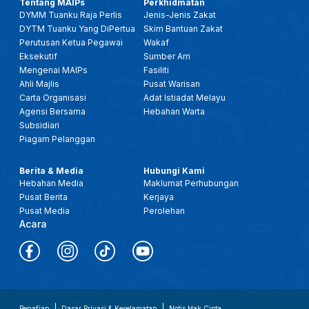
Tentang MAIPs
Perkhidmatan
DYMM Tuanku Raja Perlis
Jenis-Jenis Zakat
DYTM Tuanku Yang DiPertua
Skim Bantuan Zakat
Perutusan Ketua Pegawai
Wakaf
Eksekutif
Sumber Am
Mengenai MAIPs
Fasiliti
Ahli Majlis
Pusat Warisan
Carta Organisasi
Adat Istiadat Melayu
Agensi Bersama
Hebahan Warta
Subsidiari
Piagam Pelanggan
Berita & Media
Hubungi Kami
Hebahan Media
Maklumat Perhubungan
Pusat Berita
Kerjaya
Pusat Media
Perolehan
Acara
Penafian
Dasar Privasi & Keselamatan
Notis Hak Cipta