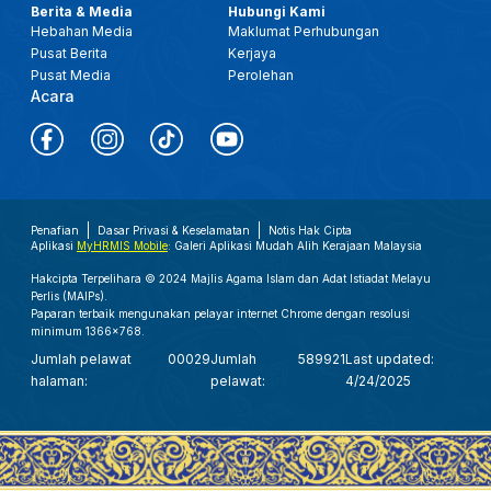
Berita & Media
Hubungi Kami
Hebahan Media
Maklumat Perhubungan
Pusat Berita
Kerjaya
Pusat Media
Perolehan
Acara
Penafian
Dasar Privasi & Keselamatan
Notis Hak Cipta
Aplikasi
MyHRMIS Mobile
: Galeri Aplikasi Mudah Alih Kerajaan Malaysia
Hakcipta Terpelihara © 2024 Majlis Agama Islam dan Adat Istiadat Melayu
Perlis (MAIPs).
Paparan terbaik mengunakan pelayar internet Chrome dengan resolusi
minimum 1366x768.
Jumlah pelawat
00029
Jumlah
589921
Last updated:
halaman:
pelawat:
4/24/2025