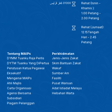
Rehat (Isnin -
Khamis ):
1.00 Petang -
2.00 Petang
Rehat (Jumaat):
12.15Tengah
Hari - 2.45
Petang
Tentang MAIPs
Perkhidmatan
DYMM Tuanku Raja Perlis
Jenis-Jenis Zakat
DYTM Tuanku Yang DiPertua
Skim Bantuan Zakat
Perutusan Ketua Pegawai
Wakaf
Eksekutif
Sumber Am
Mengenai MAIPs
Fasiliti
Ahli Majlis
Pusat Warisan
Carta Organisasi
Adat Istiadat Melayu
Agensi Bersama
Hebahan Warta
Subsidiari
Piagam Pelanggan