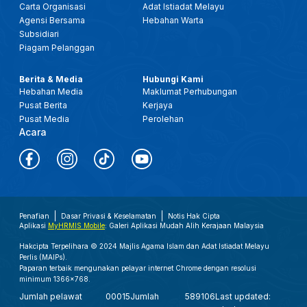
Carta Organisasi
Adat Istiadat Melayu
Agensi Bersama
Hebahan Warta
Subsidiari
Piagam Pelanggan
Berita & Media
Hubungi Kami
Hebahan Media
Maklumat Perhubungan
Pusat Berita
Kerjaya
Pusat Media
Perolehan
Acara
Penafian
Dasar Privasi & Keselamatan
Notis Hak Cipta
Aplikasi
MyHRMIS Mobile
: Galeri Aplikasi Mudah Alih Kerajaan Malaysia
Hakcipta Terpelihara © 2024 Majlis Agama Islam dan Adat Istiadat Melayu
Perlis (MAIPs).
Paparan terbaik mengunakan pelayar internet Chrome dengan resolusi
minimum 1366x768.
Jumlah pelawat
00015
Jumlah
589106
Last updated: