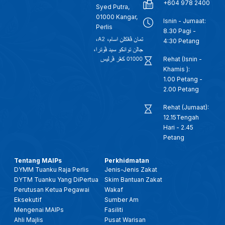
+604 978 2400
Syed Putra,
01000 Kangar,
Isnin - Jumaat:
Perlis
8.30 Pagi -
4:30 Petang
Rehat (Isnin -
Khamis ):
1.00 Petang -
2.00 Petang
Rehat (Jumaat):
12.15Tengah
Hari - 2.45
Petang
Tentang MAIPs
Perkhidmatan
DYMM Tuanku Raja Perlis
Jenis-Jenis Zakat
DYTM Tuanku Yang DiPertua
Skim Bantuan Zakat
Perutusan Ketua Pegawai
Wakaf
Eksekutif
Sumber Am
Mengenai MAIPs
Fasiliti
Ahli Majlis
Pusat Warisan