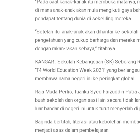
“Pada saat kanak-kanak itu membuka matanya, ma
di mana anak-anak akan mula mengikuti gaya ba
pendapat tentang dunia di sekeliling mereka.
“Setelah itu, anak-anak akan dihantar ke sekola
pengetahuan yang cukup berharga dan mereka mu
dengan rakan-rakan sebaya,” titahnya.
KANGAR : Sekolah Kebangsaan (SK) Seberang Ram
‘T4 World Education Week 2021’ yang berlangsung
membawa nama negeri ini ke peringkat global.
Raja Muda Perlis, Tuanku Syed Faizuddin Putra J
buah sekolah dan organisasi lain secara tidak
luar bandar di negeri ini untuk turut menyerlah di 
Baginda bertitah, literasi atau kebolehan memb
menjadi asas dalam pembelajaran.