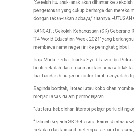
“Setelah itu, anak-anak akan dihantar ke sekola
pengetahuan yang cukup berharga dan mereka mu
dengan rakan-rakan sebaya,” titahnya. -UTUSA
KANGAR : Sekolah Kebangsaan (SK) Seberang Ram
‘T4 World Education Week 2021’ yang berlangsung
membawa nama negeri ini ke peringkat global.
Raja Muda Perlis, Tuanku Syed Faizuddin Putra J
buah sekolah dan organisasi lain secara tidak
luar bandar di negeri ini untuk turut menyerlah di 
Baginda bertitah, literasi atau kebolehan memb
menjadi asas dalam pembelajaran.
“Justeru, kebolehan literasi pelajar perlu ditin
“Tahniah kepada SK Seberang Ramai di atas usa
sekolah dan komuniti setempat secara bersama,