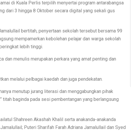
ai di Kuala Perlis terpilih menyertai program antarabangsa
 dari 3 hingga 8 Oktober secara digital yang sekali gus
amalullail bertitah, penyertaan sekolah tersebut bersama 99
 langsung mempamerkan kebolehan pelajar dan warga sekolah
peringkat lebih tinggi.
aca dan menulis merupakan perkara yang amat penting dan
gkatkan melalui pelbagai kaedah dan juga pendekatan.
hanya menutup jurang literasi dan menggabungkan pihak
” titah baginda pada sesi pembentangan yang berlangsung
 Lailatul Shahreen Akashah Khalil serta anakanda-anakanda
Jamalullail; Puteri Sharifah Farah Adriana Jamalullail dan Syed