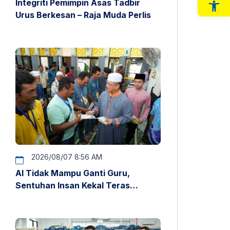
Integriti Pemimpin Asas Tadbir
Op
Urus Berkesan – Raja Muda Perlis
2026/08/07 8:56 AM
AI Tidak Mampu Ganti Guru,
Sentuhan Insan Kekal Teras
Pendidikan – Raja Muda Perlis