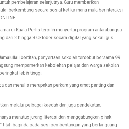
h untuk pembelajaran selanjutnya. Guru memberikan
lai berkembang secara sosial ketika mana mula berinteraksi
N ONLINE
ai di Kuala Perlis terpilih menyertai program antarabangsa
 dari 3 hingga 8 Oktober secara digital yang sekali gus
amalullail bertitah, penyertaan sekolah tersebut bersama 99
 langsung mempamerkan kebolehan pelajar dan warga sekolah
peringkat lebih tinggi.
aca dan menulis merupakan perkara yang amat penting dan
gkatkan melalui pelbagai kaedah dan juga pendekatan.
hanya menutup jurang literasi dan menggabungkan pihak
” titah baginda pada sesi pembentangan yang berlangsung