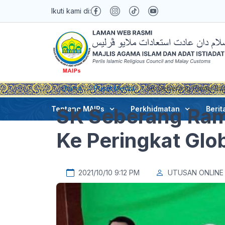
Ikuti kami di:
Utama
Pusat Media
SK Seberang Ramai Baw
SK Seberang Ram
Tentang MAIPs
Perkhidmatan
Berit
Ke Peringkat Glo
2021/10/10 9:12 PM
UTUSAN ONLINE