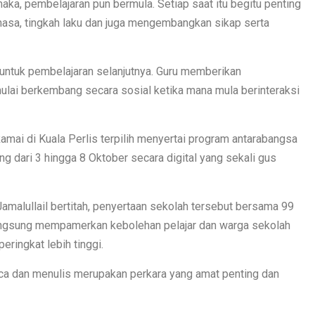
ka, pembelajaran pun bermula. Setiap saat itu begitu penting
hasa, tingkah laku dan juga mengembangkan sikap serta
h untuk pembelajaran selanjutnya. Guru memberikan
lai berkembang secara sosial ketika mana mula berinteraksi
ai di Kuala Perlis terpilih menyertai program antarabangsa
 dari 3 hingga 8 Oktober secara digital yang sekali gus
amalullail bertitah, penyertaan sekolah tersebut bersama 99
 langsung mempamerkan kebolehan pelajar dan warga sekolah
peringkat lebih tinggi.
aca dan menulis merupakan perkara yang amat penting dan