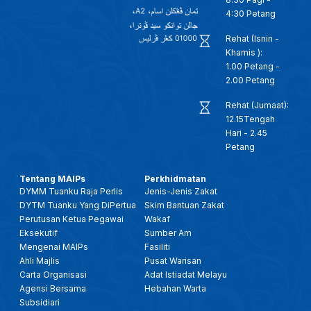
4:30 Petang
Rehat (Isnin -
Khamis ):
1.00 Petang -
2.00 Petang
Rehat (Jumaat):
12.15Tengah
Hari - 2.45
Petang
Tentang MAIPs
Perkhidmatan
DYMM Tuanku Raja Perlis
Jenis-Jenis Zakat
DYTM Tuanku Yang DiPertua
Skim Bantuan Zakat
Perutusan Ketua Pegawai
Wakaf
Eksekutif
Sumber Am
Mengenai MAIPs
Fasiliti
Ahli Majlis
Pusat Warisan
Carta Organisasi
Adat Istiadat Melayu
Agensi Bersama
Hebahan Warta
Subsidiari