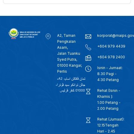
A2, Taman
korporat@maips.go
Pengkalan
+604 979 4439
Asam,
Jalan Tuanku
+604 978 2400
Syed Putra,
01000 Kangar,
Isnin - Jumaat:
Perlis
8.30 Pagi -
4:30 Petang
Rehat (Isnin -
Khamis ):
1.00 Petang -
2.00 Petang
Rehat (Jumaat):
12.15Tengah
Hari - 2.45