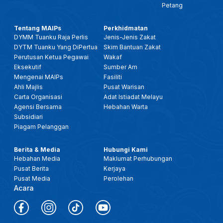
Petang
Tentang MAIPs
Perkhidmatan
DYMM Tuanku Raja Perlis
Jenis-Jenis Zakat
DYTM Tuanku Yang DiPertua
Skim Bantuan Zakat
Perutusan Ketua Pegawai
Wakaf
Eksekutif
Sumber Am
Mengenai MAIPs
Fasiliti
Ahli Majlis
Pusat Warisan
Carta Organisasi
Adat Istiadat Melayu
Agensi Bersama
Hebahan Warta
Subsidiari
Piagam Pelanggan
Berita & Media
Hubungi Kami
Hebahan Media
Maklumat Perhubungan
Pusat Berita
Kerjaya
Pusat Media
Perolehan
Acara