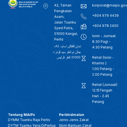
A2, Taman
korporat@maips.go
Pengkalan
+604 979 4439
Asam,
Jalan Tuanku
+604 978 2400
Syed Putra,
01000 Kangar,
Isnin - Jumaat:
Perlis
8.30 Pagi -
4:30 Petang
Rehat (Isnin -
Khamis ):
1.00 Petang -
2.00 Petang
Rehat (Jumaat):
12.15Tengah
Hari - 2.45
Petang
Tentang MAIPs
Perkhidmatan
DYMM Tuanku Raja Perlis
Jenis-Jenis Zakat
DYTM Tuanku Yang DiPertua
Skim Bantuan Zakat