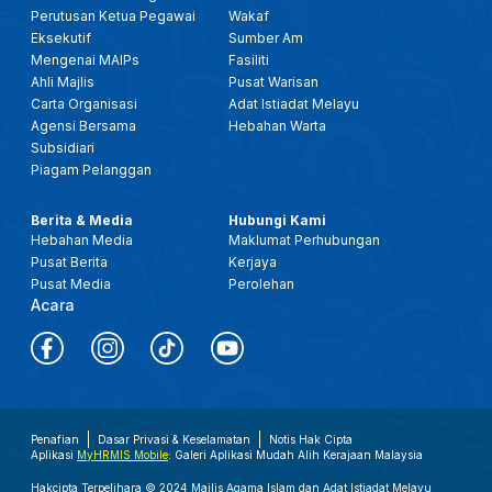
Perutusan Ketua Pegawai
Wakaf
Eksekutif
Sumber Am
Mengenai MAIPs
Fasiliti
Ahli Majlis
Pusat Warisan
Carta Organisasi
Adat Istiadat Melayu
Agensi Bersama
Hebahan Warta
Subsidiari
Piagam Pelanggan
Berita & Media
Hubungi Kami
Hebahan Media
Maklumat Perhubungan
Pusat Berita
Kerjaya
Pusat Media
Perolehan
Acara
Penafian
Dasar Privasi & Keselamatan
Notis Hak Cipta
Aplikasi
MyHRMIS Mobile
: Galeri Aplikasi Mudah Alih Kerajaan Malaysia
Hakcipta Terpelihara © 2024 Majlis Agama Islam dan Adat Istiadat Melayu