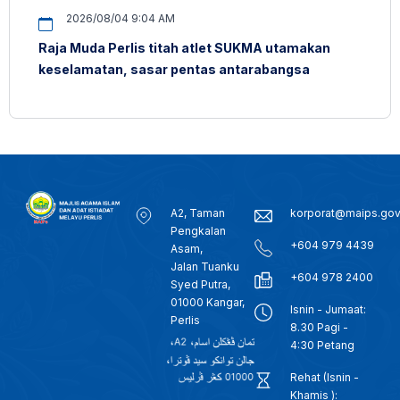
2026/08/04 9:04 AM
Raja Muda Perlis titah atlet SUKMA utamakan
keselamatan, sasar pentas antarabangsa
A2, Taman
korporat@maips.go
Pengkalan
+604 979 4439
Asam,
Jalan Tuanku
+604 978 2400
Syed Putra,
01000 Kangar,
Isnin - Jumaat:
Perlis
8.30 Pagi -
4:30 Petang
Rehat (Isnin -
Khamis ):