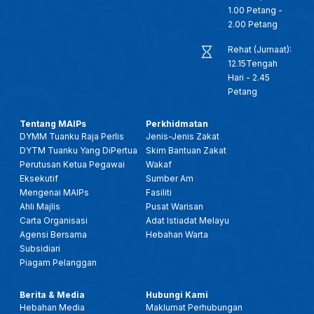
1.00 Petang -
2.00 Petang
Rehat (Jumaat):
12.15Tengah
Hari - 2.45
Petang
Tentang MAIPs
Perkhidmatan
DYMM Tuanku Raja Perlis
Jenis-Jenis Zakat
DYTM Tuanku Yang DiPertua
Skim Bantuan Zakat
Perutusan Ketua Pegawai
Wakaf
Eksekutif
Sumber Am
Mengenai MAIPs
Fasiliti
Ahli Majlis
Pusat Warisan
Carta Organisasi
Adat Istiadat Melayu
Agensi Bersama
Hebahan Warta
Subsidiari
Piagam Pelanggan
Berita & Media
Hubungi Kami
Hebahan Media
Maklumat Perhubungan