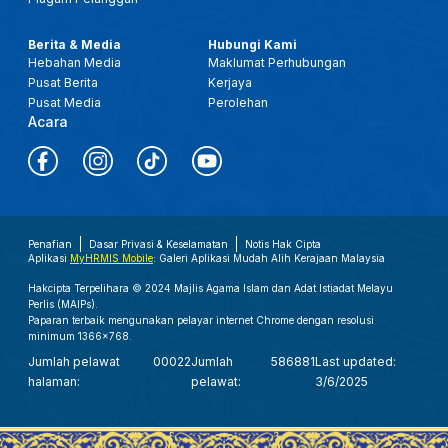
Berita & Media
Hubungi Kami
Hebahan Media
Maklumat Perhubungan
Pusat Berita
Kerjaya
Pusat Media
Perolehan
Acara
Penafian
Dasar Privasi & Keselamatan
Notis Hak Cipta
Aplikasi
MyHRMIS Mobile
: Galeri Aplikasi Mudah Alih Kerajaan Malaysia
Hakcipta Terpelihara © 2024 Majlis Agama Islam dan Adat Istiadat Melayu
Perlis (MAIPs).
Paparan terbaik mengunakan pelayar internet Chrome dengan resolusi
minimum 1366x768.
Jumlah pelawat
00022
Jumlah
586881
Last updated:
halaman:
pelawat:
3/6/2025