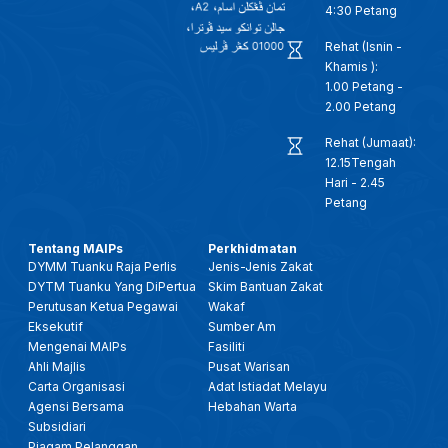
4:30 Petang
Rehat (Isnin -
Khamis ):
1.00 Petang -
2.00 Petang
Rehat (Jumaat):
12.15Tengah
Hari - 2.45
Petang
Tentang MAIPs
Perkhidmatan
DYMM Tuanku Raja Perlis
Jenis-Jenis Zakat
DYTM Tuanku Yang DiPertua
Skim Bantuan Zakat
Perutusan Ketua Pegawai
Wakaf
Eksekutif
Sumber Am
Mengenai MAIPs
Fasiliti
Ahli Majlis
Pusat Warisan
Carta Organisasi
Adat Istiadat Melayu
Agensi Bersama
Hebahan Warta
Subsidiari
Piagam Pelanggan