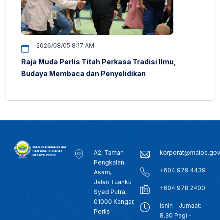
2026/08/05 8:17 AM
Raja Muda Perlis Titah Perkasa Tradisi Ilmu,
Budaya Membaca dan Penyelidikan
A2, Taman
korporat@maips.go
Pengkalan
+604 979 4439
Asam,
Jalan Tuanku
+604 978 2400
Syed Putra,
01000 Kangar,
Isnin - Jumaat:
Perlis
8.30 Pagi -