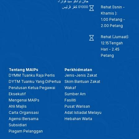
Rehat (Isnin -
Khamis ):
1.00 Petang -
2.00 Petang
Rehat (Jumaat):
12.15Tengah
Hari - 2.45
Petang
Tentang MAIPs
Perkhidmatan
DYMM Tuanku Raja Perlis
Jenis-Jenis Zakat
DYTM Tuanku Yang DiPertua
Skim Bantuan Zakat
Perutusan Ketua Pegawai
Wakaf
Eksekutif
Sumber Am
Mengenai MAIPs
Fasiliti
Ahli Majlis
Pusat Warisan
Carta Organisasi
Adat Istiadat Melayu
Agensi Bersama
Hebahan Warta
Subsidiari
Piagam Pelanggan