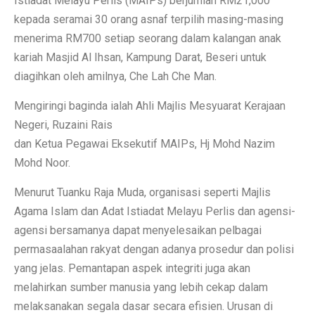
Istiadat Melayu Perlis (MAIPs) berjumlah RM21,000
kepada seramai 30 orang asnaf terpilih masing-masing
menerima RM700 setiap seorang dalam kalangan anak
kariah Masjid Al Ihsan, Kampung Darat, Beseri untuk
diagihkan oleh amilnya, Che Lah Che Man.
Mengiringi baginda ialah Ahli Majlis Mesyuarat Kerajaan
Negeri, Ruzaini Rais
dan Ketua Pegawai Eksekutif MAIPs, Hj Mohd Nazim
Mohd Noor.
Menurut Tuanku Raja Muda, organisasi seperti Majlis
Agama Islam dan Adat Istiadat Melayu Perlis dan agensi-
agensi bersamanya dapat menyelesaikan pelbagai
permasaalahan rakyat dengan adanya prosedur dan polisi
yang jelas. Pemantapan aspek integriti juga akan
melahirkan sumber manusia yang lebih cekap dalam
melaksanakan segala dasar secara efisien. Urusan di