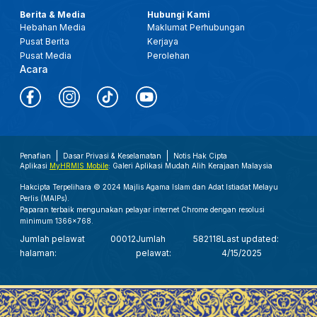
Berita & Media
Hubungi Kami
Hebahan Media
Maklumat Perhubungan
Pusat Berita
Kerjaya
Pusat Media
Perolehan
Acara
Penafian
Dasar Privasi & Keselamatan
Notis Hak Cipta
Aplikasi
MyHRMIS Mobile
: Galeri Aplikasi Mudah Alih Kerajaan Malaysia
Hakcipta Terpelihara © 2024 Majlis Agama Islam dan Adat Istiadat Melayu
Perlis (MAIPs).
Paparan terbaik mengunakan pelayar internet Chrome dengan resolusi
minimum 1366x768.
Jumlah pelawat
00012
Jumlah
582118
Last updated:
halaman:
pelawat:
4/15/2025