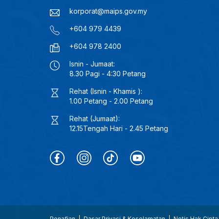
korporat@maips.gov.my
+604 979 4439
+604 978 2400
Isnin - Jumaat:
8.30 Pagi - 4:30 Petang
Rehat (Isnin - Khamis ):
1.00 Petang - 2.00 Petang
Rehat (Jumaat):
12.15Tengah Hari - 2.45 Petang
Penafian
Dasar Privasi & Keselamatan
Notis Hak Cipta