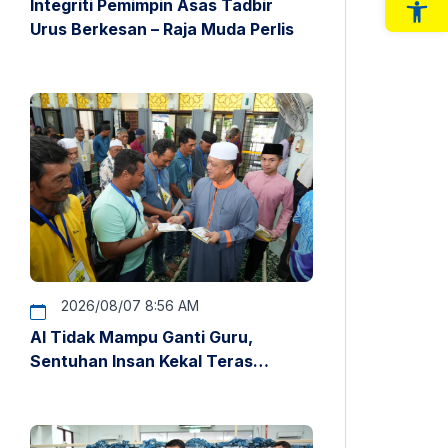
Integriti Pemimpin Asas Tadbir
Op
Urus Berkesan – Raja Muda Perlis
2026/08/07 8:56 AM
AI Tidak Mampu Ganti Guru,
Sentuhan Insan Kekal Teras
Pendidikan – Raja Muda Perlis