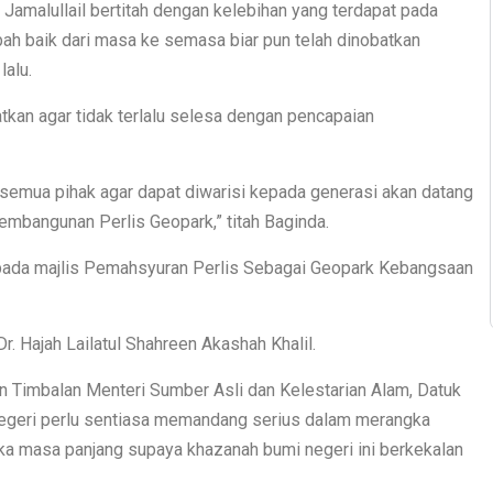
Jamalullail bertitah dengan kelebihan yang terdapat pada
bah baik dari masa ke semasa biar pun telah dinobatkan
alu.
atkan agar tidak terlalu selesa dengan pencapaian
 semua pihak agar dapat diwarisi kepada generasi akan datang
mbangunan Perlis Geopark,” titah Baginda.
 pada majlis Pemahsyuran Perlis Sebagai Geopark Kebangsaan
. Hajah Lailatul Shahreen Akashah Khalil.
an Timbalan Menteri Sumber Asli dan Kelestarian Alam, Datuk
n negeri perlu sentiasa memandang serius dalam merangka
a masa panjang supaya khazanah bumi negeri ini berkekalan