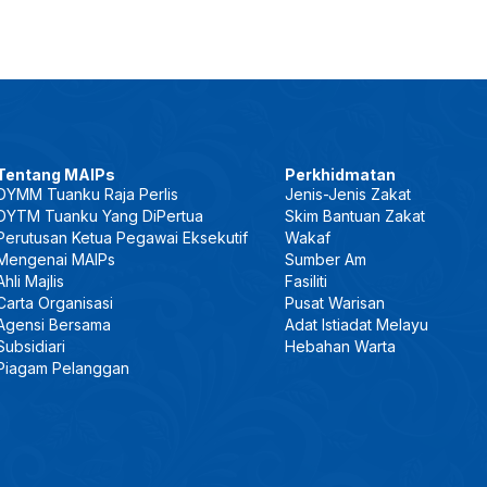
Tentang MAIPs
Perkhidmatan
DYMM Tuanku Raja Perlis
Jenis-Jenis Zakat
DYTM Tuanku Yang DiPertua
Skim Bantuan Zakat
Perutusan Ketua Pegawai Eksekutif
Wakaf
Mengenai MAIPs
Sumber Am
Ahli Majlis
Fasiliti
Carta Organisasi
Pusat Warisan
Agensi Bersama
Adat Istiadat Melayu
Subsidiari
Hebahan Warta
Piagam Pelanggan