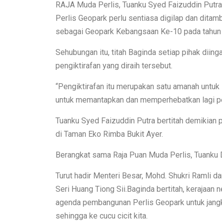
RAJA Muda Perlis, Tuanku Syed Faizuddin Putra 
Perlis Geopark perlu sentiasa digilap dan ditam
sebagai Geopark Kebangsaan Ke-10 pada tahun l
Sehubungan itu, titah Baginda setiap pihak diing
pengiktirafan yang diraih tersebut.
“Pengiktirafan itu merupakan satu amanah untuk
untuk memantapkan dan memperhebatkan lagi pe
Tuanku Syed Faizuddin Putra bertitah demikian
di Taman Eko Rimba Bukit Ayer.
Berangkat sama Raja Puan Muda Perlis, Tuanku Dr
Turut hadir Menteri Besar, Mohd. Shukri Ramli d
Seri Huang Tiong Sii.Baginda bertitah, kerajaa
agenda pembangunan Perlis Geopark untuk jangk
sehingga ke cucu cicit kita.