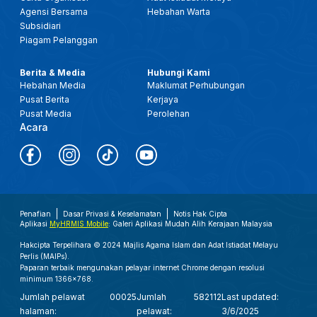
Agensi Bersama
Hebahan Warta
Subsidiari
Piagam Pelanggan
Berita & Media
Hubungi Kami
Hebahan Media
Maklumat Perhubungan
Pusat Berita
Kerjaya
Pusat Media
Perolehan
Acara
Penafian
Dasar Privasi & Keselamatan
Notis Hak Cipta
Aplikasi
MyHRMIS Mobile
: Galeri Aplikasi Mudah Alih Kerajaan Malaysia
Hakcipta Terpelihara © 2024 Majlis Agama Islam dan Adat Istiadat Melayu
Perlis (MAIPs).
Paparan terbaik mengunakan pelayar internet Chrome dengan resolusi
minimum 1366x768.
Jumlah pelawat
00025
Jumlah
582112
Last updated:
halaman:
pelawat:
3/6/2025