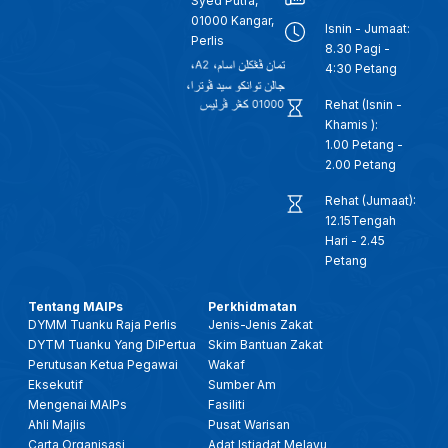
Syed Putra,
01000 Kangar,
Isnin - Jumaat:
Perlis
8.30 Pagi -
4:30 Petang
Rehat (Isnin -
Khamis ):
1.00 Petang -
2.00 Petang
Rehat (Jumaat):
12.15Tengah
Hari - 2.45
Petang
Tentang MAIPs
Perkhidmatan
DYMM Tuanku Raja Perlis
Jenis-Jenis Zakat
DYTM Tuanku Yang DiPertua
Skim Bantuan Zakat
Perutusan Ketua Pegawai
Wakaf
Eksekutif
Sumber Am
Mengenai MAIPs
Fasiliti
Ahli Majlis
Pusat Warisan
Carta Organisasi
Adat Istiadat Melayu