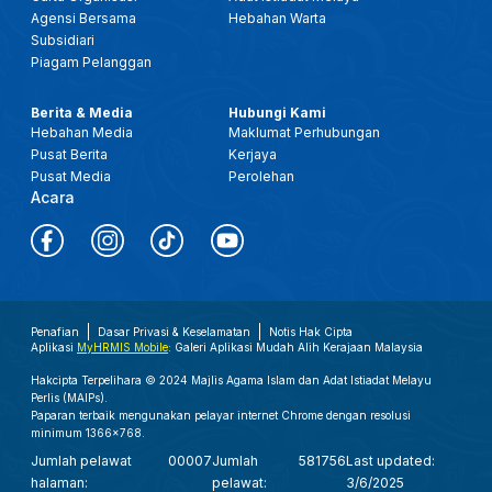
Agensi Bersama
Hebahan Warta
Subsidiari
Piagam Pelanggan
Berita & Media
Hubungi Kami
Hebahan Media
Maklumat Perhubungan
Pusat Berita
Kerjaya
Pusat Media
Perolehan
Acara
Penafian
Dasar Privasi & Keselamatan
Notis Hak Cipta
Aplikasi
MyHRMIS Mobile
: Galeri Aplikasi Mudah Alih Kerajaan Malaysia
Hakcipta Terpelihara © 2024 Majlis Agama Islam dan Adat Istiadat Melayu
Perlis (MAIPs).
Paparan terbaik mengunakan pelayar internet Chrome dengan resolusi
minimum 1366x768.
Jumlah pelawat
00007
Jumlah
581756
Last updated:
halaman:
pelawat:
3/6/2025