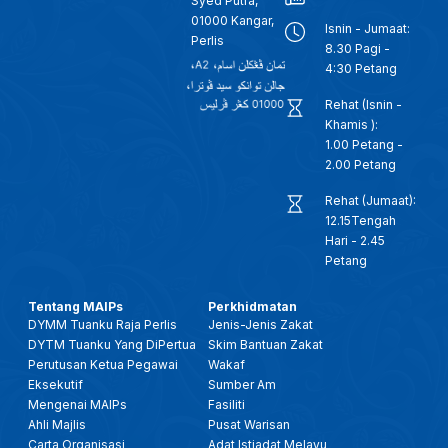
Syed Putra,
01000 Kangar,
Isnin - Jumaat:
Perlis
8.30 Pagi -
4:30 Petang
Rehat (Isnin -
Khamis ):
1.00 Petang -
2.00 Petang
Rehat (Jumaat):
12.15Tengah
Hari - 2.45
Petang
Tentang MAIPs
Perkhidmatan
DYMM Tuanku Raja Perlis
Jenis-Jenis Zakat
DYTM Tuanku Yang DiPertua
Skim Bantuan Zakat
Perutusan Ketua Pegawai
Wakaf
Eksekutif
Sumber Am
Mengenai MAIPs
Fasiliti
Ahli Majlis
Pusat Warisan
Carta Organisasi
Adat Istiadat Melayu