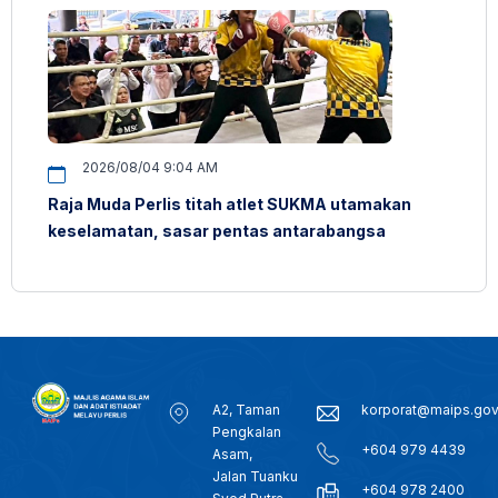
2026/08/04 9:04 AM
Raja Muda Perlis titah atlet SUKMA utamakan
keselamatan, sasar pentas antarabangsa
A2, Taman
korporat@maips.go
Pengkalan
+604 979 4439
Asam,
Jalan Tuanku
+604 978 2400