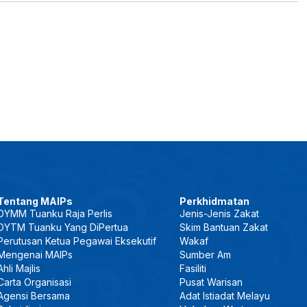
Tentang MAIPs
Perkhidmatan
DYMM Tuanku Raja Perlis
Jenis-Jenis Zakat
DYTM Tuanku Yang DiPertua
Skim Bantuan Zakat
Perutusan Ketua Pegawai Eksekutif
Wakaf
Mengenai MAIPs
Sumber Am
Ahli Majlis
Fasiliti
Carta Organisasi
Pusat Warisan
Agensi Bersama
Adat Istiadat Melayu