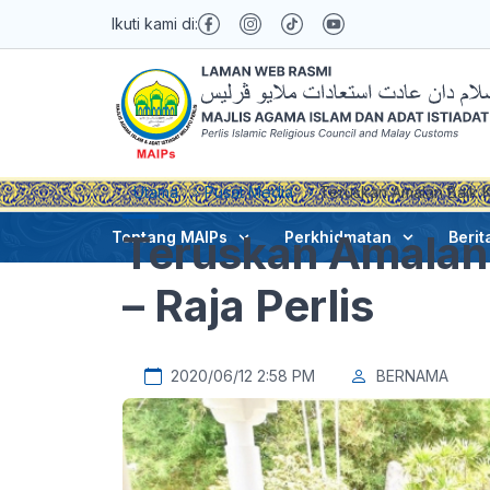
Ikuti kami di:
Utama
Pusat Media
Teruskan Amalan Baik K
Teruskan Amalan
Tentang MAIPs
Perkhidmatan
Berit
– Raja Perlis
2020/06/12 2:58 PM
BERNAMA