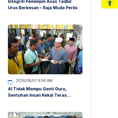
Integriti Pemimpin Asas Tadbir
Op
Urus Berkesan – Raja Muda Perlis
2026/08/07 8:56 AM
AI Tidak Mampu Ganti Guru,
Sentuhan Insan Kekal Teras
Pendidikan – Raja Muda Perlis