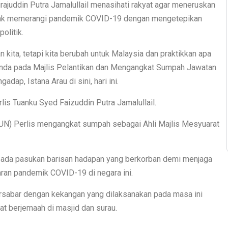
rajuddin Putra Jamalullail menasihati rakyat agar meneruskan
ihak memerangi pandemik COVID-19 dengan mengetepikan
olitik.
 kita, tetapi kita berubah untuk Malaysia dan praktikkan apa
baginda pada Majlis Pelantikan dan Mengangkat Sumpah Jawatan
dap, Istana Arau di sini, hari ini.
lis Tuanku Syed Faizuddin Putra Jamalullail.
UN) Perlis mengangkat sumpah sebagai Ahli Majlis Mesyuarat
kepada pasukan barisan hadapan yang berkorban demi menjaga
ran pandemik COVID-19 di negara ini.
rsabar dengan kekangan yang dilaksanakan pada masa ini
t berjemaah di masjid dan surau.