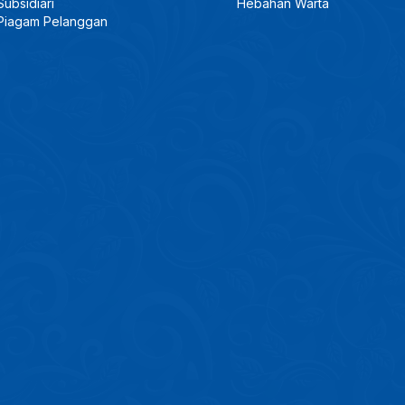
Subsidiari
Hebahan Warta
Piagam Pelanggan