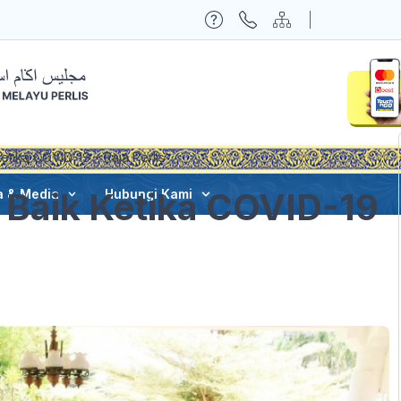
etika COVID-19 – Raja Perlis
 Baik Ketika COVID-19
a & Media
Hubungi Kami