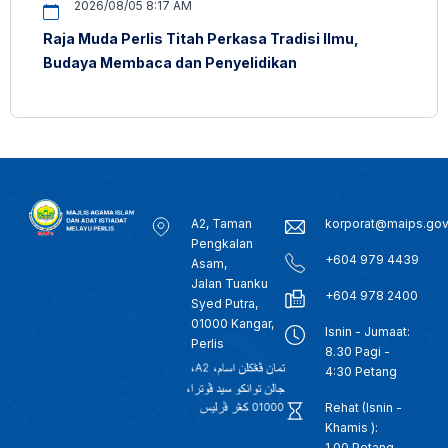
2026/08/05 8:17 AM
Raja Muda Perlis Titah Perkasa Tradisi Ilmu,
Budaya Membaca dan Penyelidikan
A2, Taman
korporat@maips.go
Pengkalan
+604 979 4439
Asam,
Jalan Tuanku
+604 978 2400
Syed Putra,
01000 Kangar,
Isnin - Jumaat:
Perlis
8.30 Pagi -
4:30 Petang
Rehat (Isnin -
Khamis ):
1.00 Petang -