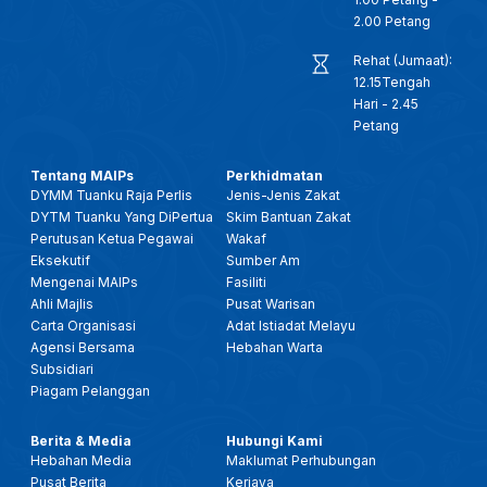
2.00 Petang
Rehat (Jumaat):
12.15Tengah
Hari - 2.45
Petang
Tentang MAIPs
Perkhidmatan
DYMM Tuanku Raja Perlis
Jenis-Jenis Zakat
DYTM Tuanku Yang DiPertua
Skim Bantuan Zakat
Perutusan Ketua Pegawai
Wakaf
Eksekutif
Sumber Am
Mengenai MAIPs
Fasiliti
Ahli Majlis
Pusat Warisan
Carta Organisasi
Adat Istiadat Melayu
Agensi Bersama
Hebahan Warta
Subsidiari
Piagam Pelanggan
Berita & Media
Hubungi Kami
Hebahan Media
Maklumat Perhubungan
Pusat Berita
Kerjaya