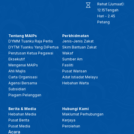
Rehat (Jumaat):
12.15Tengah
Hari - 2.45
Petang
Tentang MAIPs
Perkhidmatan
DYMM Tuanku Raja Perlis
Jenis-Jenis Zakat
DYTM Tuanku Yang DiPertua
Skim Bantuan Zakat
Perutusan Ketua Pegawai
Wakaf
Eksekutif
Sumber Am
Mengenai MAIPs
Fasiliti
Ahli Majlis
Pusat Warisan
Carta Organisasi
Adat Istiadat Melayu
Agensi Bersama
Hebahan Warta
Subsidiari
Piagam Pelanggan
Berita & Media
Hubungi Kami
Hebahan Media
Maklumat Perhubungan
Pusat Berita
Kerjaya
Pusat Media
Perolehan
Acara