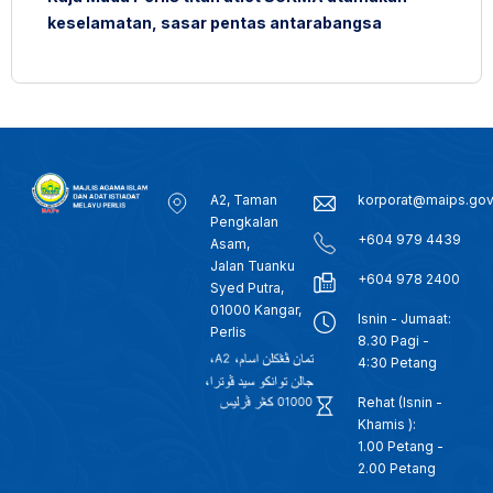
keselamatan, sasar pentas antarabangsa
A2, Taman
korporat@maips.go
Pengkalan
+604 979 4439
Asam,
Jalan Tuanku
+604 978 2400
Syed Putra,
01000 Kangar,
Isnin - Jumaat:
Perlis
8.30 Pagi -
4:30 Petang
Rehat (Isnin -
Khamis ):
1.00 Petang -
2.00 Petang