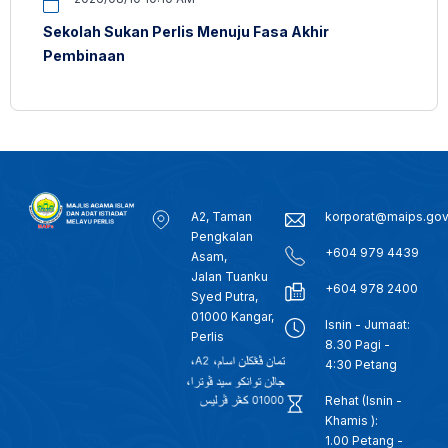
Sekolah Sukan Perlis Menuju Fasa Akhir
Pembinaan
A2, Taman
korporat@maips.go
Pengkalan
+604 979 4439
Asam,
Jalan Tuanku
+604 978 2400
Syed Putra,
01000 Kangar,
Isnin - Jumaat:
Perlis
8.30 Pagi -
4:30 Petang
Rehat (Isnin -
Khamis ):
1.00 Petang -