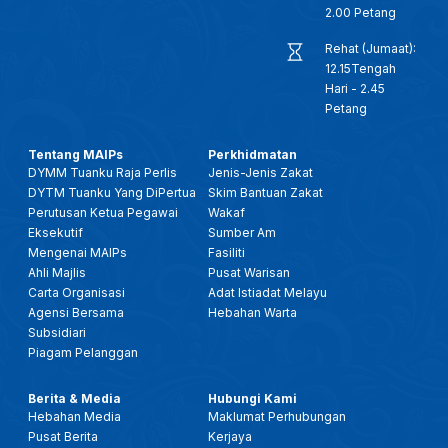
2.00 Petang
Rehat (Jumaat):
12.15Tengah
Hari - 2.45
Petang
Tentang MAIPs
Perkhidmatan
DYMM Tuanku Raja Perlis
Jenis-Jenis Zakat
DYTM Tuanku Yang DiPertua
Skim Bantuan Zakat
Perutusan Ketua Pegawai
Wakaf
Eksekutif
Sumber Am
Mengenai MAIPs
Fasiliti
Ahli Majlis
Pusat Warisan
Carta Organisasi
Adat Istiadat Melayu
Agensi Bersama
Hebahan Warta
Subsidiari
Piagam Pelanggan
Berita & Media
Hubungi Kami
Hebahan Media
Maklumat Perhubungan
Pusat Berita
Kerjaya