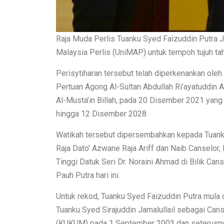
Raja Muda Perlis Tuanku Syed Faizuddin Putra Ja
Malaysia Perlis (UniMAP) untuk tempoh tujuh tah
Perisytiharan tersebut telah diperkenankan ole
Pertuan Agong Al-Sultan Abdullah Ri’ayatuddin 
Al-Musta’in Billah, pada 20 Disember 2021 yang
hingga 12 Disember 2028.
Watikah tersebut dipersembahkan kepada Tuank
Raja Dato’ Azwane Raja Ariff dan Naib Canselor,
Tinggi Datuk Seri Dr. Noraini Ahmad di Bilik Ca
Pauh Putra hari ini.
Untuk rekod, Tuanku Syed Faizuddin Putra mula 
Tuanku Syed Sirajuddin Jamalullail sebagai Cans
(KUKUM) pada 1 September 2003 dan seterusnya