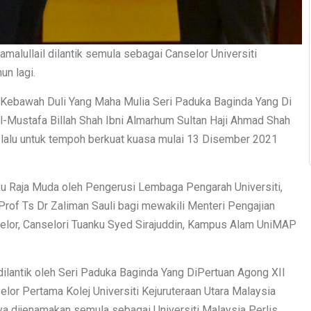
malullail dilantik semula sebagai Canselor Universiti
un lagi.
h Kebawah Duli Yang Maha Mulia Seri Paduka Baginda Yang Di
Al-Mustafa Billah Shah Ibni Almarhum Sultan Haji Ahmad Shah
 lalu untuk tempoh berkuat kuasa mulai 13 Disember 2021
u Raja Muda oleh Pengerusi Lembaga Pengarah Universiti,
 Prof Ts Dr Zaliman Sauli bagi mewakili Menteri Pengajian
nselor, Canselori Tuanku Syed Sirajuddin, Kampus Alam UniMAP
dilantik oleh Seri Paduka Baginda Yang DiPertuan Agong XII
elor Pertama Kolej Universiti Kejuruteraan Utara Malaysia
 dijenamakan semula sebagai Universiti Malaysia Perlis