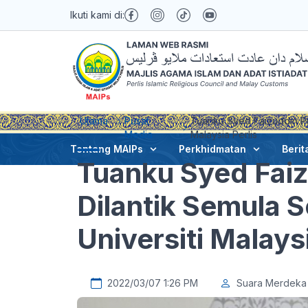
Ikuti kami di:
Utama
Pusat
Tuanku Syed Faizuddin Put
Media
Malaysia Perlis
Tentang MAIPs
Perkhidmatan
Berit
Tuanku Syed Faizu
Dilantik Semula 
Universiti Malaysi
2022/03/07 1:26 PM
Suara Merdeka