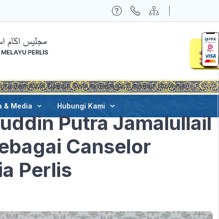
ra Jamalullail Dilantik Semula Sebagai Canselor Universiti
a & Media
Hubungi Kami
ddin Putra Jamalullail
Sebagai Canselor
a Perlis