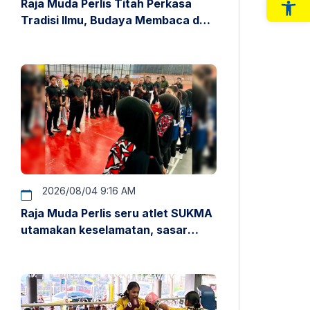
Raja Muda Perlis Titah Perkasa
Op
Tradisi Ilmu, Budaya Membaca dan
Penyelidikan
2026/08/04 9:16 AM
Raja Muda Perlis seru atlet SUKMA
utamakan keselamatan, sasar
pentas antarabangsa