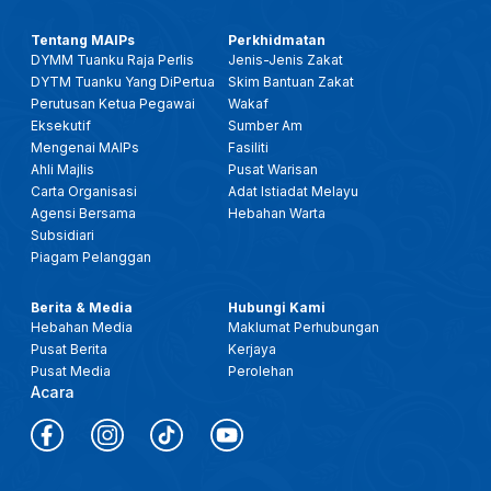
Tentang MAIPs
Perkhidmatan
DYMM Tuanku Raja Perlis
Jenis-Jenis Zakat
DYTM Tuanku Yang DiPertua
Skim Bantuan Zakat
Perutusan Ketua Pegawai
Wakaf
Eksekutif
Sumber Am
Mengenai MAIPs
Fasiliti
Ahli Majlis
Pusat Warisan
Carta Organisasi
Adat Istiadat Melayu
Agensi Bersama
Hebahan Warta
Subsidiari
Piagam Pelanggan
Berita & Media
Hubungi Kami
Hebahan Media
Maklumat Perhubungan
Pusat Berita
Kerjaya
Pusat Media
Perolehan
Acara