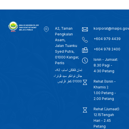
A2, Taman
korporat@maips.go
Pengkalan
+604 979 4439
Asam,
Jalan Tuanku
+604 978 2400
Syed Putra,
01000 Kangar,
Isnin - Jumaat:
Perlis
8.30 Pagi -
4:30 Petang
Rehat (Isnin -
Khamis ):
1.00 Petang -
2.00 Petang
Rehat (Jumaat):
12.15Tengah
Hari - 2.45
Petang