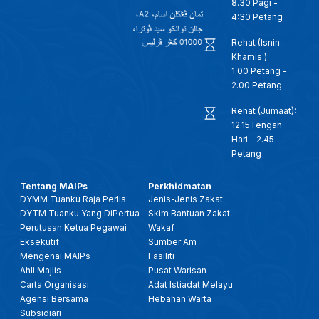
8.30 Pagi -
4:30 Petang
Rehat (Isnin -
Khamis ):
1.00 Petang -
2.00 Petang
Rehat (Jumaat):
12.15Tengah
Hari - 2.45
Petang
Tentang MAIPs
Perkhidmatan
DYMM Tuanku Raja Perlis
Jenis-Jenis Zakat
DYTM Tuanku Yang DiPertua
Skim Bantuan Zakat
Perutusan Ketua Pegawai
Wakaf
Eksekutif
Sumber Am
Mengenai MAIPs
Fasiliti
Ahli Majlis
Pusat Warisan
Carta Organisasi
Adat Istiadat Melayu
Agensi Bersama
Hebahan Warta
Subsidiari