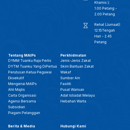
Khamis ):
1.00 Petang -
2.00 Petang
Rehat (Jumaat):
12.15Tengah
Hari - 2.45
Petang
Tentang MAIPs
Perkhidmatan
DYMM Tuanku Raja Perlis
Jenis-Jenis Zakat
DYTM Tuanku Yang DiPertua
Skim Bantuan Zakat
Perutusan Ketua Pegawai
Wakaf
Eksekutif
Sumber Am
Mengenai MAIPs
Fasiliti
Ahli Majlis
Pusat Warisan
Carta Organisasi
Adat Istiadat Melayu
Agensi Bersama
Hebahan Warta
Subsidiari
Piagam Pelanggan
Berita & Media
Hubungi Kami