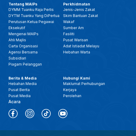
Tentang MAIPs
Perkhidmatan
DYMM Tuanku Raja Perlis
Jenis-Jenis Zakat
DYTM Tuanku Yang DiPertua
Skim Bantuan Zakat
Perutusan Ketua Pegawai
Wakaf
Eksekutif
Sumber Am
Mengenai MAIPs
Fasiliti
Ahli Majlis
Pusat Warisan
Carta Organisasi
Adat Istiadat Melayu
Agensi Bersama
Hebahan Warta
Subsidiari
Piagam Pelanggan
Berita & Media
Hubungi Kami
Hebahan Media
Maklumat Perhubungan
Pusat Berita
Kerjaya
Pusat Media
Perolehan
Acara