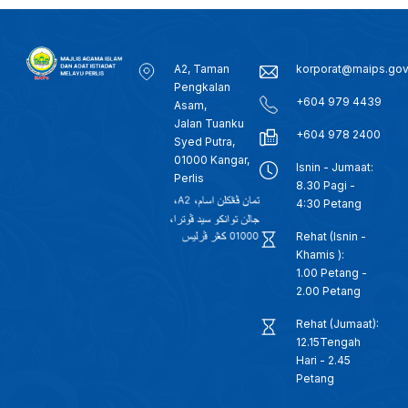
A2, Taman
korporat@maips.go
Pengkalan
+604 979 4439
Asam,
Jalan Tuanku
+604 978 2400
Syed Putra,
01000 Kangar,
Isnin - Jumaat:
Perlis
8.30 Pagi -
4:30 Petang
Rehat (Isnin -
Khamis ):
1.00 Petang -
2.00 Petang
Rehat (Jumaat):
12.15Tengah
Hari - 2.45
Petang