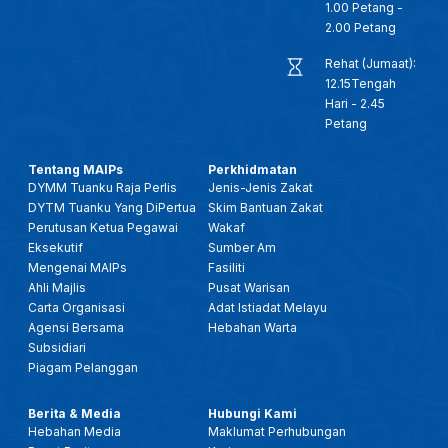
1.00 Petang -
2.00 Petang
Rehat (Jumaat):
12.15Tengah
Hari - 2.45
Petang
Tentang MAIPs
Perkhidmatan
DYMM Tuanku Raja Perlis
Jenis-Jenis Zakat
DYTM Tuanku Yang DiPertua
Skim Bantuan Zakat
Perutusan Ketua Pegawai
Wakaf
Eksekutif
Sumber Am
Mengenai MAIPs
Fasiliti
Ahli Majlis
Pusat Warisan
Carta Organisasi
Adat Istiadat Melayu
Agensi Bersama
Hebahan Warta
Subsidiari
Piagam Pelanggan
Berita & Media
Hubungi Kami
Hebahan Media
Maklumat Perhubungan