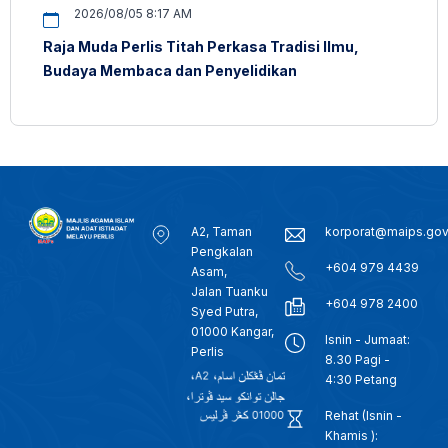
2026/08/05 8:17 AM
Raja Muda Perlis Titah Perkasa Tradisi Ilmu,
Budaya Membaca dan Penyelidikan
A2, Taman
korporat@maips.go
Pengkalan
+604 979 4439
Asam,
Jalan Tuanku
+604 978 2400
Syed Putra,
01000 Kangar,
Isnin - Jumaat:
Perlis
8.30 Pagi -
4:30 Petang
Rehat (Isnin -
Khamis ):