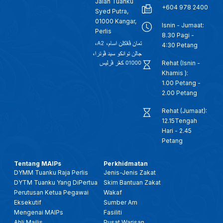
Jalan Tuanku
+604 978 2400
Syed Putra,
01000 Kangar,
Isnin - Jumaat:
Perlis
8.30 Pagi -
4:30 Petang
Rehat (Isnin -
Khamis ):
1.00 Petang -
2.00 Petang
Rehat (Jumaat):
12.15Tengah
Hari - 2.45
Petang
Tentang MAIPs
Perkhidmatan
DYMM Tuanku Raja Perlis
Jenis-Jenis Zakat
DYTM Tuanku Yang DiPertua
Skim Bantuan Zakat
Perutusan Ketua Pegawai
Wakaf
Eksekutif
Sumber Am
Mengenai MAIPs
Fasiliti
Ahli Majlis
Pusat Warisan