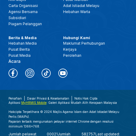
Carta Organisasi
Adat Istiadat Melayu
Agensi Bersama
Hebahan Warta
Subsidiari
Piagam Pelanggan
Berita & Media
Hubungi Kami
Hebahan Media
Maklumat Perhubungan
Pusat Berita
Kerjaya
Pusat Media
Perolehan
Acara
Penafian
Dasar Privasi & Keselamatan
Notis Hak Cipta
Aplikasi
MyHRMIS Mobile
: Galeri Aplikasi Mudah Alih Kerajaan Malaysia
Hakcipta Terpelihara © 2024 Majlis Agama Islam dan Adat Istiadat Melayu
Perlis (MAIPs).
Paparan terbaik mengunakan pelayar internet Chrome dengan resolusi
minimum 1366x768.
Jumlah pelawat
00021
Jumlah
582757
Last updated: