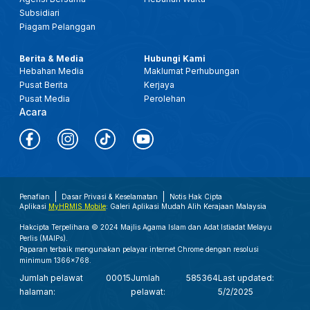
Subsidiari
Piagam Pelanggan
Berita & Media
Hubungi Kami
Hebahan Media
Maklumat Perhubungan
Pusat Berita
Kerjaya
Pusat Media
Perolehan
Acara
Penafian
Dasar Privasi & Keselamatan
Notis Hak Cipta
Aplikasi
MyHRMIS Mobile
: Galeri Aplikasi Mudah Alih Kerajaan Malaysia
Hakcipta Terpelihara © 2024 Majlis Agama Islam dan Adat Istiadat Melayu
Perlis (MAIPs).
Paparan terbaik mengunakan pelayar internet Chrome dengan resolusi
minimum 1366x768.
Jumlah pelawat
00015
Jumlah
585364
Last updated:
halaman:
pelawat:
5/2/2025