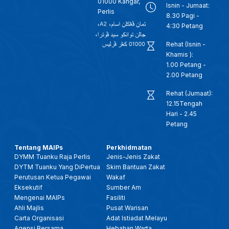
01000 Kangar,
Isnin - Jumaat:
Perlis
8.30 Pagi -
4:30 Petang
Rehat (Isnin -
Khamis ):
1.00 Petang -
2.00 Petang
Rehat (Jumaat):
12.15Tengah
Hari - 2.45
Petang
Tentang MAIPs
Perkhidmatan
DYMM Tuanku Raja Perlis
Jenis-Jenis Zakat
DYTM Tuanku Yang DiPertua
Skim Bantuan Zakat
Perutusan Ketua Pegawai
Wakaf
Eksekutif
Sumber Am
Mengenai MAIPs
Fasiliti
Ahli Majlis
Pusat Warisan
Carta Organisasi
Adat Istiadat Melayu
Agensi Bersama
Hebahan Warta