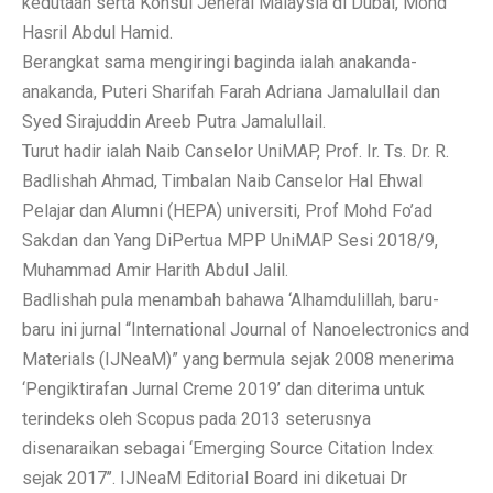
kedutaan serta Konsul Jeneral Malaysia di Dubai, Mohd
Hasril Abdul Hamid.
Berangkat sama mengiringi baginda ialah anakanda-
anakanda, Puteri Sharifah Farah Adriana Jamalullail dan
Syed Sirajuddin Areeb Putra Jamalullail.
Turut hadir ialah Naib Canselor UniMAP, Prof. Ir. Ts. Dr. R.
Badlishah Ahmad, Timbalan Naib Canselor Hal Ehwal
Pelajar dan Alumni (HEPA) universiti, Prof Mohd Fo’ad
Sakdan dan Yang DiPertua MPP UniMAP Sesi 2018/9,
Muhammad Amir Harith Abdul Jalil.
Badlishah pula menambah bahawa ‘Alhamdulillah, baru-
baru ini jurnal “International Journal of Nanoelectronics and
Materials (IJNeaM)” yang bermula sejak 2008 menerima
‘Pengiktirafan Jurnal Creme 2019’ dan diterima untuk
terindeks oleh Scopus pada 2013 seterusnya
disenaraikan sebagai ‘Emerging Source Citation Index
sejak 2017’’. IJNeaM Editorial Board ini diketuai Dr