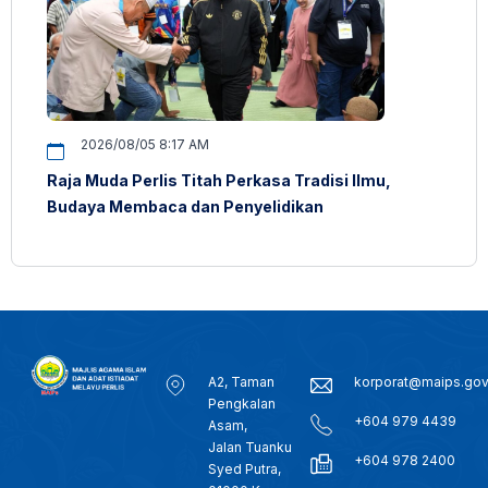
2026/08/05 8:17 AM
Raja Muda Perlis Titah Perkasa Tradisi Ilmu,
Budaya Membaca dan Penyelidikan
A2, Taman
korporat@maips.go
Pengkalan
+604 979 4439
Asam,
Jalan Tuanku
+604 978 2400
Syed Putra,