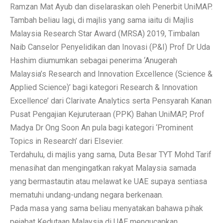
Ramzan Mat Ayub dan diselaraskan oleh Penerbit UniMAP.
Tambah beliau lagi, di majlis yang sama iaitu di Majlis
Malaysia Research Star Award (MRSA) 2019, Timbalan
Naib Canselor Penyelidikan dan Inovasi (P&I) Prof Dr Uda
Hashim diumumkan sebagai penerima ‘Anugerah
Malaysia’s Research and Innovation Excellence (Science &
Applied Science)’ bagi kategori Research & Innovation
Excellence’ dari Clarivate Analytics serta Pensyarah Kanan
Pusat Pengajian Kejuruteraan (PPK) Bahan UniMAP, Prof
Madya Dr Ong Soon An pula bagi kategori ‘Prominent
Topics in Research’ dari Elsevier.
Terdahulu, di majlis yang sama, Duta Besar TYT Mohd Tarif
menasihat dan mengingatkan rakyat Malaysia samada
yang bermastautin atau melawat ke UAE supaya sentiasa
mematuhi undang-undang negara berkenaan.
Pada masa yang sama beliau menyatakan bahawa pihak
pejabat Kedutaan Malaysia di UAE mengucapkan