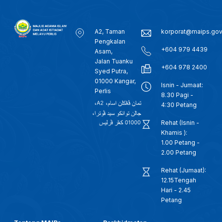
A2, Taman
korporat@maips.go
Pengkalan
+604 979 4439
Asam,
Jalan Tuanku
+604 978 2400
Syed Putra,
01000 Kangar,
Isnin - Jumaat:
Perlis
8.30 Pagi -
4:30 Petang
Rehat (Isnin -
Khamis ):
1.00 Petang -
2.00 Petang
Rehat (Jumaat):
12.15Tengah
Hari - 2.45
Petang