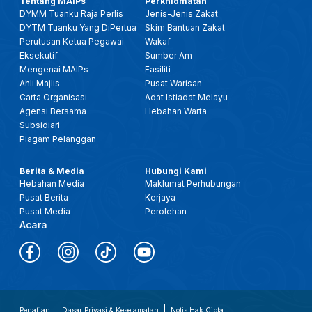
Tentang MAIPs
Perkhidmatan
DYMM Tuanku Raja Perlis
Jenis-Jenis Zakat
DYTM Tuanku Yang DiPertua
Skim Bantuan Zakat
Perutusan Ketua Pegawai
Wakaf
Eksekutif
Sumber Am
Mengenai MAIPs
Fasiliti
Ahli Majlis
Pusat Warisan
Carta Organisasi
Adat Istiadat Melayu
Agensi Bersama
Hebahan Warta
Subsidiari
Piagam Pelanggan
Berita & Media
Hubungi Kami
Hebahan Media
Maklumat Perhubungan
Pusat Berita
Kerjaya
Pusat Media
Perolehan
Acara
Penafian
Dasar Privasi & Keselamatan
Notis Hak Cipta