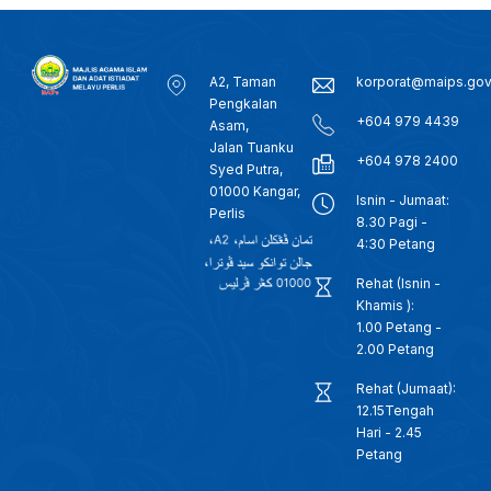
A2, Taman
korporat@maips.go
Pengkalan
+604 979 4439
Asam,
Jalan Tuanku
+604 978 2400
Syed Putra,
01000 Kangar,
Isnin - Jumaat:
Perlis
8.30 Pagi -
4:30 Petang
Rehat (Isnin -
Khamis ):
1.00 Petang -
2.00 Petang
Rehat (Jumaat):
12.15Tengah
Hari - 2.45
Petang