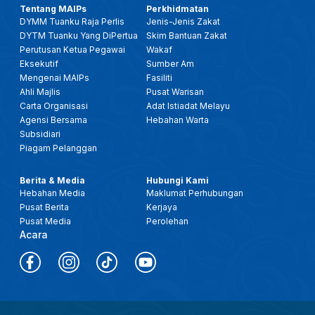
Tentang MAIPs
Perkhidmatan
DYMM Tuanku Raja Perlis
Jenis-Jenis Zakat
DYTM Tuanku Yang DiPertua
Skim Bantuan Zakat
Perutusan Ketua Pegawai
Wakaf
Eksekutif
Sumber Am
Mengenai MAIPs
Fasiliti
Ahli Majlis
Pusat Warisan
Carta Organisasi
Adat Istiadat Melayu
Agensi Bersama
Hebahan Warta
Subsidiari
Piagam Pelanggan
Berita & Media
Hubungi Kami
Hebahan Media
Maklumat Perhubungan
Pusat Berita
Kerjaya
Pusat Media
Perolehan
Acara