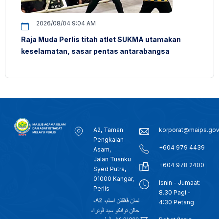
2026/08/04 9:04 AM
Raja Muda Perlis titah atlet SUKMA utamakan
keselamatan, sasar pentas antarabangsa
A2, Taman
korporat@maips.go
Pengkalan
+604 979 4439
Asam,
Jalan Tuanku
+604 978 2400
Syed Putra,
01000 Kangar,
Isnin - Jumaat:
Perlis
8.30 Pagi -
4:30 Petang