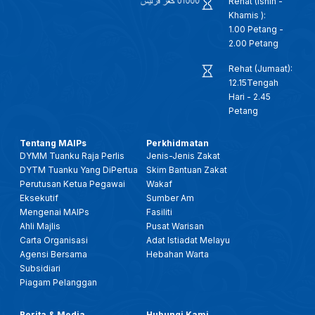
Rehat (Isnin -
Khamis ):
1.00 Petang -
2.00 Petang
Rehat (Jumaat):
12.15Tengah
Hari - 2.45
Petang
Tentang MAIPs
Perkhidmatan
DYMM Tuanku Raja Perlis
Jenis-Jenis Zakat
DYTM Tuanku Yang DiPertua
Skim Bantuan Zakat
Perutusan Ketua Pegawai
Wakaf
Eksekutif
Sumber Am
Mengenai MAIPs
Fasiliti
Ahli Majlis
Pusat Warisan
Carta Organisasi
Adat Istiadat Melayu
Agensi Bersama
Hebahan Warta
Subsidiari
Piagam Pelanggan
Berita & Media
Hubungi Kami