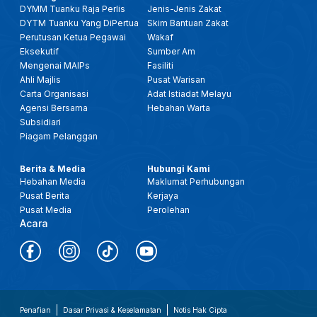
DYMM Tuanku Raja Perlis
Jenis-Jenis Zakat
DYTM Tuanku Yang DiPertua
Skim Bantuan Zakat
Perutusan Ketua Pegawai
Wakaf
Eksekutif
Sumber Am
Mengenai MAIPs
Fasiliti
Ahli Majlis
Pusat Warisan
Carta Organisasi
Adat Istiadat Melayu
Agensi Bersama
Hebahan Warta
Subsidiari
Piagam Pelanggan
Berita & Media
Hubungi Kami
Hebahan Media
Maklumat Perhubungan
Pusat Berita
Kerjaya
Pusat Media
Perolehan
Acara
Penafian
Dasar Privasi & Keselamatan
Notis Hak Cipta