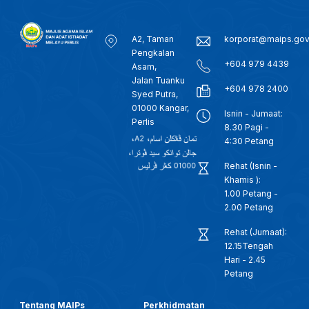
A2, Taman
korporat@maips.go
Pengkalan
+604 979 4439
Asam,
Jalan Tuanku
+604 978 2400
Syed Putra,
01000 Kangar,
Isnin - Jumaat:
Perlis
8.30 Pagi -
4:30 Petang
Rehat (Isnin -
Khamis ):
1.00 Petang -
2.00 Petang
Rehat (Jumaat):
12.15Tengah
Hari - 2.45
Petang
Tentang MAIPs
Perkhidmatan