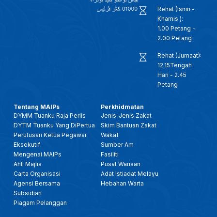
Rehat (Isnin -
Khamis ):
1.00 Petang -
2.00 Petang
Rehat (Jumaat):
12.15Tengah
Hari - 2.45
Petang
Tentang MAIPs
Perkhidmatan
DYMM Tuanku Raja Perlis
Jenis-Jenis Zakat
DYTM Tuanku Yang DiPertua
Skim Bantuan Zakat
Perutusan Ketua Pegawai
Wakaf
Eksekutif
Sumber Am
Mengenai MAIPs
Fasiliti
Ahli Majlis
Pusat Warisan
Carta Organisasi
Adat Istiadat Melayu
Agensi Bersama
Hebahan Warta
Subsidiari
Piagam Pelanggan