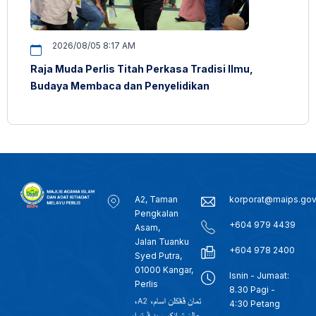
2026/08/05 8:17 AM
Raja Muda Perlis Titah Perkasa Tradisi Ilmu,
Budaya Membaca dan Penyelidikan
A2, Taman
korporat@maips.go
Pengkalan
+604 979 4439
Asam,
Jalan Tuanku
+604 978 2400
Syed Putra,
01000 Kangar,
Isnin - Jumaat:
Perlis
8.30 Pagi -
4:30 Petang