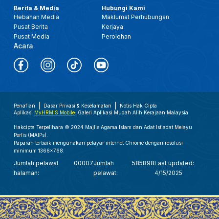
Berita & Media
Hubungi Kami
Hebahan Media
Maklumat Perhubungan
Pusat Berita
Kerjaya
Pusat Media
Perolehan
Acara
Penafian
Dasar Privasi & Keselamatan
Notis Hak Cipta
Aplikasi
MyHRMIS Mobile
: Galeri Aplikasi Mudah Alih Kerajaan Malaysia
Hakcipta Terpelihara © 2024 Majlis Agama Islam dan Adat Istiadat Melayu
Perlis (MAIPs).
Paparan terbaik mengunakan pelayar internet Chrome dengan resolusi
minimum 1366x768.
Jumlah pelawat
00007
Jumlah
585898
Last updated:
halaman:
pelawat:
4/15/2025