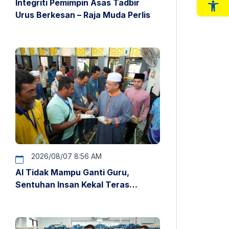
Integriti Pemimpin Asas Tadbir
Op
Urus Berkesan – Raja Muda Perlis
2026/08/07 8:56 AM
AI Tidak Mampu Ganti Guru,
Sentuhan Insan Kekal Teras
Pendidikan – Raja Muda Perlis