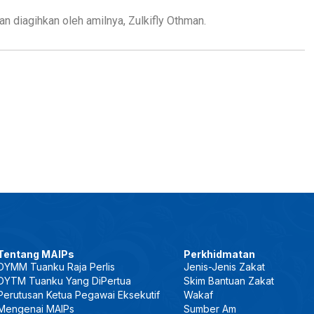
diagihkan oleh amilnya, Zulkifly Othman.
Tentang MAIPs
Perkhidmatan
DYMM Tuanku Raja Perlis
Jenis-Jenis Zakat
DYTM Tuanku Yang DiPertua
Skim Bantuan Zakat
Perutusan Ketua Pegawai Eksekutif
Wakaf
Mengenai MAIPs
Sumber Am