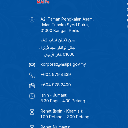
A2, Taman Pengkalan Asam,
Jalan Tuanku Syed Putra,
01000 Kangar, Perlis
korporat@maips.gov.my
+604 979 4439
+604 978 2400
Isnin - Jumaat:
8.30 Pagi - 4:30 Petang
Rehat (Isnin - Khamis ):
1.00 Petang - 2.00 Petang
Rehat (Jumaat):