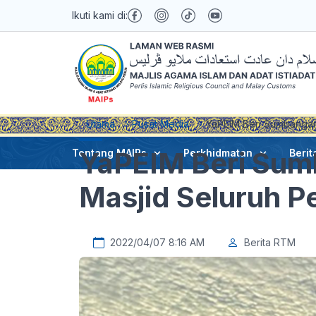
Ikuti kami di:
Utama
Pusat Media
YaPEIM Beri Sumbangan 
YaPEIM Beri Sum
Tentang MAIPs
Perkhidmatan
Berit
Masjid Seluruh Pe
2022/04/07 8:16 AM
Berita RTM