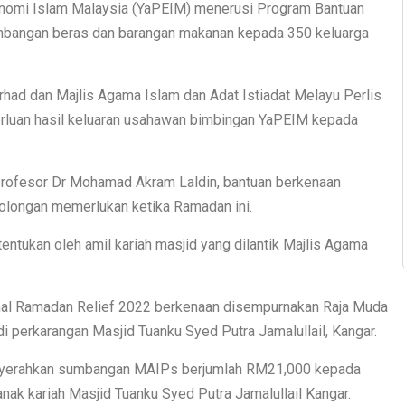
omi Islam Malaysia (YaPEIM) menerusi Program Bantuan
mbangan beras dan barangan makanan kepada 350 keluarga
ad dan Majlis Agama Islam dan Adat Istiadat Melayu Perlis
luan hasil keluaran usahawan bimbingan YaPEIM kepada
ofesor Dr Mohamad Akram Laldin, bantuan berkenaan
olongan memerlukan ketika Ramadan ini.
itentukan oleh amil kariah masjid yang dilantik Majlis Agama
nal Ramadan Relief 2022 berkenaan disempurnakan Raja Muda
di perkarangan Masjid Tuanku Syed Putra Jamalullail, Kangar.
menyerahkan sumbangan MAIPs berjumlah RM21,000 kepada
anak kariah Masjid Tuanku Syed Putra Jamalullail Kangar.