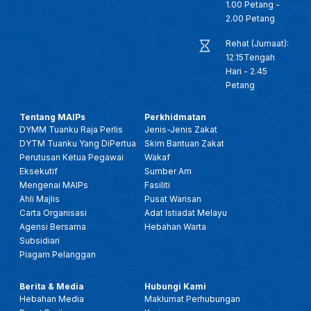
1.00 Petang -
2.00 Petang
Rehat (Jumaat):
12.15Tengah
Hari - 2.45
Petang
Tentang MAIPs
Perkhidmatan
DYMM Tuanku Raja Perlis
Jenis-Jenis Zakat
DYTM Tuanku Yang DiPertua
Skim Bantuan Zakat
Perutusan Ketua Pegawai
Wakaf
Eksekutif
Sumber Am
Mengenai MAIPs
Fasiliti
Ahli Majlis
Pusat Warisan
Carta Organisasi
Adat Istiadat Melayu
Agensi Bersama
Hebahan Warta
Subsidiari
Piagam Pelanggan
Berita & Media
Hubungi Kami
Hebahan Media
Maklumat Perhubungan