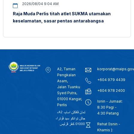
2026/08/04 9:04 AM
Raja Muda Perlis titah atlet SUKMA utamakan
keselamatan, sasar pentas antarabangsa
A2, Taman
korporat@maips.go
Pengkalan
+604 979 4439
Asam,
Jalan Tuanku
+604 978 2400
Syed Putra,
01000 Kangar,
Isnin - Jumaat:
Perlis
8.30 Pagi -
4:30 Petang
Rehat (Isnin -
Khamis ):