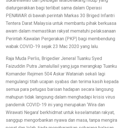
sukarelawati dari pelbagai latarbelakang hidup yang
diaturgerakkan bagi terlibat sama dalam Operasi
PENAWAR di bawah perintah Markas 30 Briged Infantri
Tentera Darat Malaysia untuk membantu pihak berkuasa
awam dalam memastikan rakyat mematuhi pelaksanaan
Perintah Kawalan Pergerakan (PKP) bagi membendung
wabak COVID-19 sejak 23 Mac 2020 yang lalu.
Raja Muda Perlis, Brigedier Jeneral Tuanku Syed
Faizuddin Putra Jamalullail yang juga merangkap Tuanku
Komander Rejimen 504 Askar Wataniah sekali lagi
mengulangi titah ucapan syabas dan terima kasih kepada
semua para petugas barisan hadapan secara langsung
mahupun tidak langsung dalam menghadapi krisis virus
pandemik COVID-19 ini yang merupakan ‘Wira dan
Wirawati Negara’ berkhidmat untuk keselamatan rakyat,
sanggup mengorbankan nyawa dan masa, tanpa mengira
penat dan lelah, tiada mengharapkan sebarang balasan