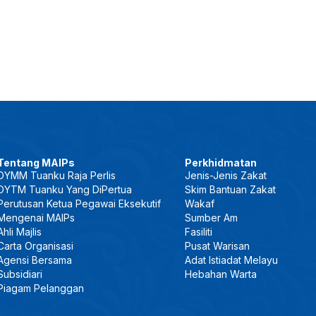
Tentang MAIPs
Perkhidmatan
DYMM Tuanku Raja Perlis
Jenis-Jenis Zakat
DYTM Tuanku Yang DiPertua
Skim Bantuan Zakat
Perutusan Ketua Pegawai Eksekutif
Wakaf
Mengenai MAIPs
Sumber Am
Ahli Majlis
Fasiliti
Carta Organisasi
Pusat Warisan
Agensi Bersama
Adat Istiadat Melayu
Subsidiari
Hebahan Warta
Piagam Pelanggan