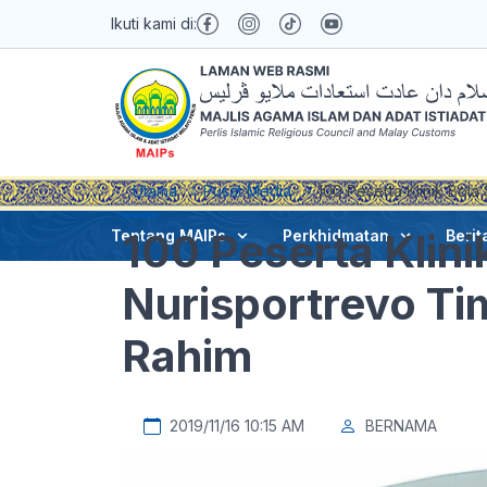
Ikuti kami di:
Utama
Pusat Media
100 Peserta Klinik Bol
100 Peserta Klini
Tentang MAIPs
Perkhidmatan
Berit
Nurisportrevo T
Rahim
2019/11/16 10:15 AM
BERNAMA