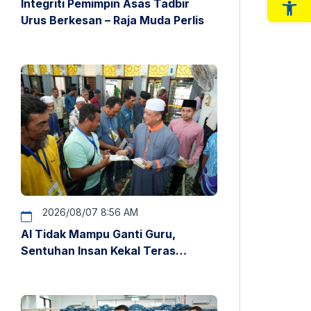
Integriti Pemimpin Asas Tadbir
Op
Urus Berkesan – Raja Muda Perlis
2026/08/07 8:56 AM
AI Tidak Mampu Ganti Guru,
Sentuhan Insan Kekal Teras
Pendidikan – Raja Muda Perlis