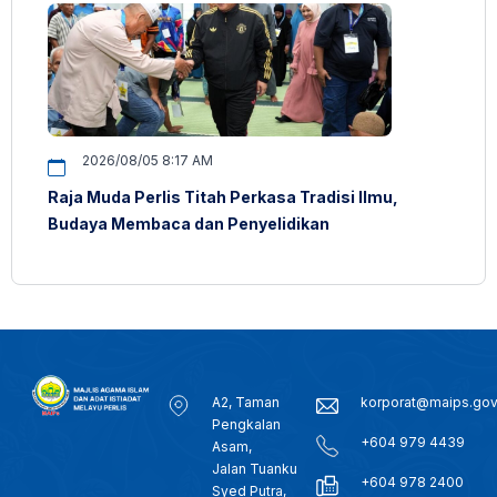
2026/08/05 8:17 AM
Raja Muda Perlis Titah Perkasa Tradisi Ilmu,
Budaya Membaca dan Penyelidikan
A2, Taman
korporat@maips.go
Pengkalan
+604 979 4439
Asam,
Jalan Tuanku
+604 978 2400
Syed Putra,