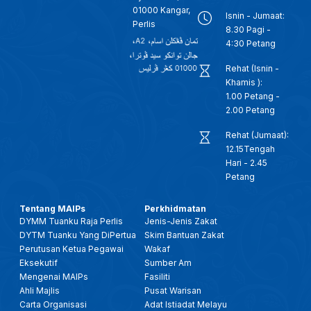
01000 Kangar,
Isnin - Jumaat:
Perlis
8.30 Pagi -
4:30 Petang
Rehat (Isnin -
Khamis ):
1.00 Petang -
2.00 Petang
Rehat (Jumaat):
12.15Tengah
Hari - 2.45
Petang
Tentang MAIPs
Perkhidmatan
DYMM Tuanku Raja Perlis
Jenis-Jenis Zakat
DYTM Tuanku Yang DiPertua
Skim Bantuan Zakat
Perutusan Ketua Pegawai
Wakaf
Eksekutif
Sumber Am
Mengenai MAIPs
Fasiliti
Ahli Majlis
Pusat Warisan
Carta Organisasi
Adat Istiadat Melayu