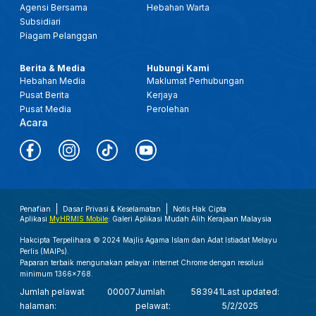
Agensi Bersama
Hebahan Warta
Subsidiari
Piagam Pelanggan
Berita & Media
Hubungi Kami
Hebahan Media
Maklumat Perhubungan
Pusat Berita
Kerjaya
Pusat Media
Perolehan
Acara
Penafian
Dasar Privasi & Keselamatan
Notis Hak Cipta
Aplikasi
MyHRMIS Mobile
: Galeri Aplikasi Mudah Alih Kerajaan Malaysia
Hakcipta Terpelihara © 2024 Majlis Agama Islam dan Adat Istiadat Melayu
Perlis (MAIPs).
Paparan terbaik mengunakan pelayar internet Chrome dengan resolusi
minimum 1366x768.
Jumlah pelawat
00007
Jumlah
583941
Last updated:
halaman:
pelawat:
5/2/2025